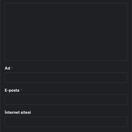
Y
o
r
u
m
*
Ad
*
E-posta
*
İnternet sitesi