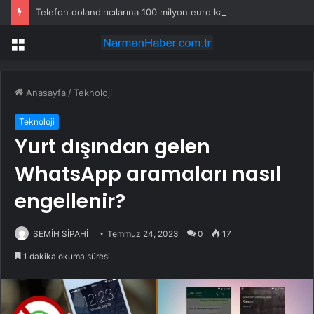
Telefon dolandırıcılarına 100 milyon euro kaptırıldı
Menü
Anasayfa
/
Teknoloji
Teknoloji
Yurt dışından gelen
WhatsApp aramaları nasıl
engellenir?
SEMİH SİPAHİ
Temmuz 24, 2023
0
17
1 dakika okuma süresi