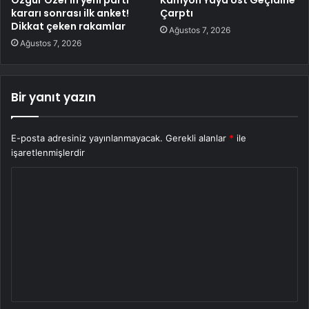
kararı sonrası ilk anket!
Çarptı
Dikkat çeken rakamlar
Ağustos 7, 2026
Ağustos 7, 2026
Bir yanıt yazın
E-posta adresiniz yayınlanmayacak.
Gerekli alanlar
*
ile
işaretlenmişlerdir
Y
o
r
u
m
*