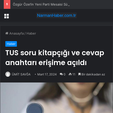
Özgür Özel’in Yeni Parti Mesaisi Sürüyor… “Pm”, “Cao” ve “Myk” Toplantılarına Başkanlık Etti
Menü
Anasayfa
/
Haber
Haber
TUS soru kitapçığı ve cevap
anahtarı erişime açıldı
ÜMİT SAVĞA
Mart 17, 2024
0
11
Bir dakikadan az