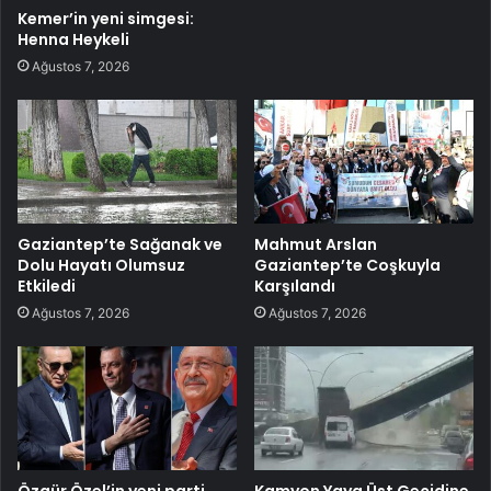
Kemer’in yeni simgesi:
Henna Heykeli
Ağustos 7, 2026
Gaziantep’te Sağanak ve
Mahmut Arslan
Dolu Hayatı Olumsuz
Gaziantep’te Coşkuyla
Etkiledi
Karşılandı
Ağustos 7, 2026
Ağustos 7, 2026
Özgür Özel’in yeni parti
Kamyon Yaya Üst Geçidine