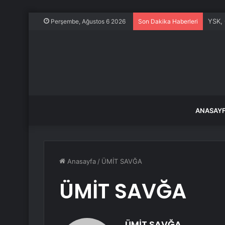
YSK, 
Perşembe, Ağustos 6 2026
Son Dakika Haberleri
ANASAY
Anasayfa
/
ÜMİT SAVĞA
ÜMİT SAVĞA
ÜMİT SAVĞA