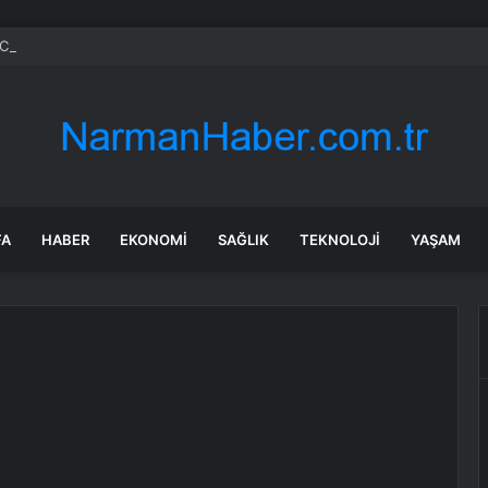
CHP’nin Başvurusunu Reddetti
FA
HABER
EKONOMI
SAĞLIK
TEKNOLOJI
YAŞAM