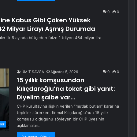
0
0
rine Kabus Gibi Çöken Yüksek
42 Milyar Lirayı Aşmış Durumda
n ilk 6 ayında bütçeden faize 1 trilyon 464 milyar lira
ÜMİT SAVĞA
Ağustos 5, 2026
0
0
15 yıllık komşusundan
Kılıçdaroğlu’na tokat gibi yanıt:
Diyelim şaibe var…
CHP kurultayına ilişkin verilen “mutlak butlan” kararına
tepkiler sürerken, Kemal Kılıçdaroğlu’nun 15 yıllık
komşusu olduğunu söyleyen bir CHP üyesinin
ber
açıklamaları…