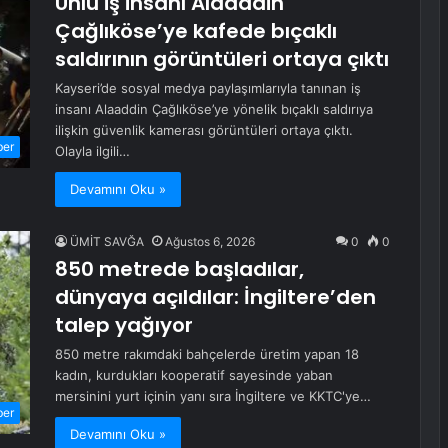
Ünlü iş insanı Alaaddin
Çağlıköse’ye kafede bıçaklı
saldırının görüntüleri ortaya çıktı
Kayseri’de sosyal medya paylaşımlarıyla tanınan iş
insanı Alaaddin Çağlıköse’ye yönelik bıçaklı saldırıya
ilişkin güvenlik kamerası görüntüleri ortaya çıktı.
ber
Olayla ilgili…
Devamını Oku »
ÜMİT SAVĞA
Ağustos 6, 2026
0
0
850 metrede başladılar,
dünyaya açıldılar: İngiltere’den
talep yağıyor
850 metre rakımdaki bahçelerde üretim yapan 18
kadın, kurdukları kooperatif sayesinde yaban
mersinini yurt içinin yanı sıra İngiltere ve KKTC'ye…
ber
Devamını Oku »