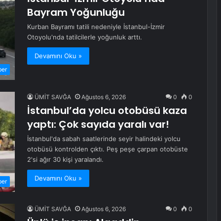
Bayram Yoğunluğu
Kurban Bayramı tatili nedeniyle İstanbul-İzmir
Otoyolu'nda tatilcilerle yoğunluk arttı.
Devamını Oku »
ber
ÜMİT SAVĞA
Ağustos 6, 2026
0
0
İstanbul’da yolcu otobüsü kaza
yaptı: Çok sayıda yaralı var!
İstanbul'da sabah saatlerinde seyir halindeki yolcu
otobüsü kontrolden çıktı. Peş peşe çarpan otobüste
2'si ağır 30 kişi yaralandı.
Devamını Oku »
ber
ÜMİT SAVĞA
Ağustos 6, 2026
0
0