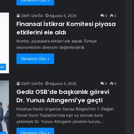
Devamını Oku »
ÜMİT SAVĞA
Ağustos 5, 2026
0
0
Finansal İstikrar Komitesi piyasa
etkilerini ele aldı
Komite, piyasalara etkileri ele alarak Türkiye
ekonomisinin direncini değerlendirdi.
Devamını Oku »
omi
ÜMİT SAVĞA
Ağustos 5, 2026
0
0
Gediz OSB’de başkanlık görevi
Dr. Yunus Altıngemi’ye geçti
Kütahya Gediz Organize Sanayi Bölgesi'nin 7. Olağan
Genel Kurul Toplantısı'nda eşit oy sonrası kura
çekimiyle Dr. Yunus Altıngemi yönetim kurulu…
Devamını Oku »