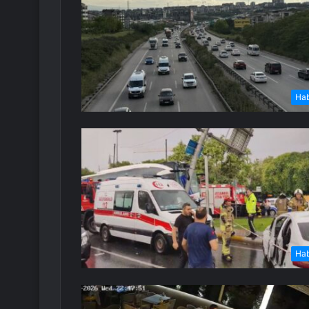
Ha
Ha