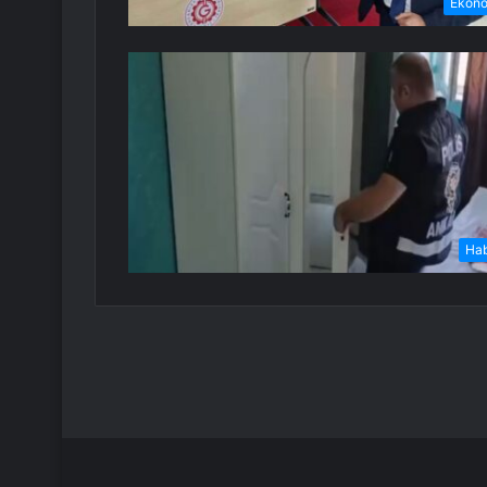
Ekon
Ha