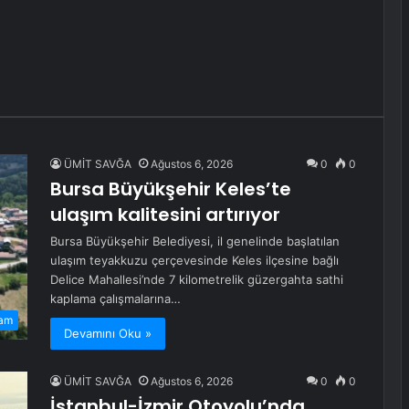
ÜMİT SAVĞA
Ağustos 6, 2026
0
0
Bursa Büyükşehir Keles’te
ulaşım kalitesini artırıyor
Bursa Büyükşehir Belediyesi, il genelinde başlatılan
ulaşım teyakkuzu çerçevesinde Keles ilçesine bağlı
Delice Mahallesi’nde 7 kilometrelik güzergahta sathi
kaplama çalışmalarına…
am
Devamını Oku »
ÜMİT SAVĞA
Ağustos 6, 2026
0
0
İstanbul-İzmir Otoyolu’nda