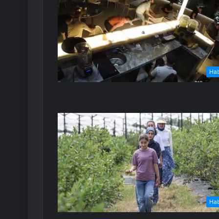
Ha
Ha