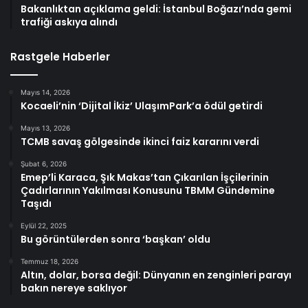
Bakanlıktan açıklama geldi: İstanbul Boğazı’nda gemi
trafiği askıya alındı
Rastgele Haberler
Mayıs 14, 2026
Kocaeli’nin ‘Dijital İkiz’ UlaşımPark’a ödül getirdi
Mayıs 13, 2026
TCMB savaş gölgesinde ikinci faiz kararını verdi
Şubat 6, 2026
Emep’li Karaca, Şık Makas’tan Çıkarılan İşçilerinin
Çadırlarının Yakılması Konusunu TBMM Gündemine
Taşıdı
Eylül 22, 2025
Bu görüntülerden sonra ‘başkan’ oldu
Temmuz 18, 2026
Altın, dolar, borsa değil: Dünyanın en zenginleri parayı
bakın nereye saklıyor