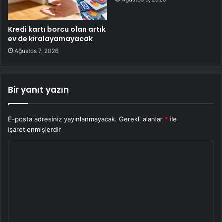
Kredi kartı borcu olan artık
ev de kiralayamayacak
Ağustos 7, 2026
Bir yanıt yazın
E-posta adresiniz yayınlanmayacak.
Gerekli alanlar
*
ile
işaretlenmişlerdir
Y
o
r
u
m
*