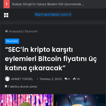
Rukiye Görgin’in Cansız Bedeni Göl Çevresinde Bulundu
Menü
Anasayfa
/
Ekonomi
Ekonomi
“SEC’in kripto karşıtı
eylemleri Bitcoin fiyatını üç
katına çıkaracak”
AHMET YÜKSEL
Temmuz 2, 2023
0
19
1 dakika okuma süresi