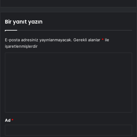
Bir yanıt yazın
E-posta adresiniz yayınlanmayacak.
Gerekli alanlar
*
ile
işaretlenmişlerdir
Y
o
r
u
m
*
Ad
*