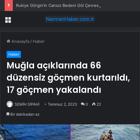
Rukiye Görgin’in Cansız Bedeni Göl Çevresinde Bulundu
Menü
Anasayfa
/
Haber
Haber
Muğla açıklarında 66
düzensiz göçmen kurtarıldı,
17 göçmen yakalandı
SEMİH SİPAHİ
Temmuz 2, 2023
0
22
Bir dakikadan az