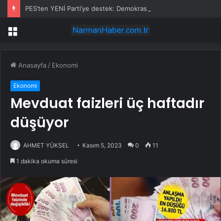
PES’ten YENİ Parti’ye destek: Demokrasi yasaklanamaz
Menü
Anasayfa
/
Ekonomi
Ekonomi
Mevduat faizleri üç haftadır
düşüyor
AHMET YÜKSEL
Kasım 5, 2023
0
11
1 dakika okuma süresi