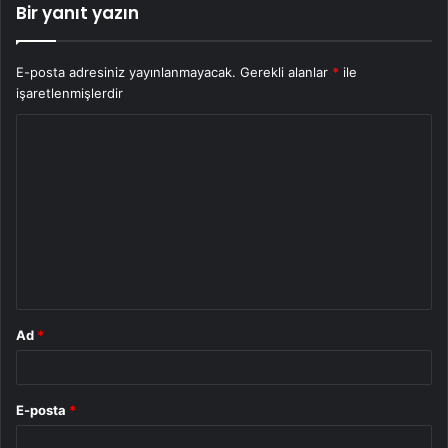
Bir yanıt yazın
E-posta adresiniz yayınlanmayacak.
Gerekli alanlar
*
ile
işaretlenmişlerdir
Y
o
r
u
m
*
Ad
*
E-posta
*