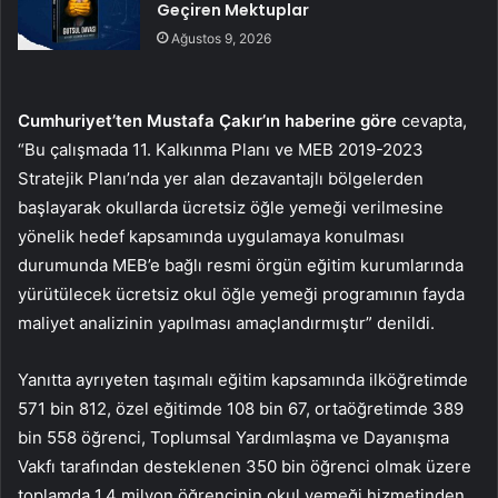
Geçiren Mektuplar
Ağustos 9, 2026
Cumhuriyet’ten Mustafa Çakır’ın haberine göre
cevapta,
“Bu çalışmada 11. Kalkınma Planı ve MEB 2019-2023
Stratejik Planı’nda yer alan dezavantajlı bölgelerden
başlayarak okullarda ücretsiz öğle yemeği verilmesine
yönelik hedef kapsamında uygulamaya konulması
durumunda MEB’e bağlı resmi örgün eğitim kurumlarında
yürütülecek ücretsiz okul öğle yemeği programının fayda
maliyet analizinin yapılması amaçlandırmıştır” denildi.
Yanıtta ayrıyeten taşımalı eğitim kapsamında ilköğretimde
571 bin 812, özel eğitimde 108 bin 67, ortaöğretimde 389
bin 558 öğrenci, Toplumsal Yardımlaşma ve Dayanışma
Vakfı tarafından desteklenen 350 bin öğrenci olmak üzere
toplamda 1,4 milyon öğrencinin okul yemeği hizmetinden