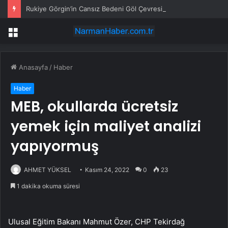
Rukiye Görgin’in Cansız Bedeni Göl Çevresinde Bulundu
Menü
Anasayfa
/
Haber
Haber
MEB, okullarda ücretsiz
yemek için maliyet analizi
yapıyormuş
AHMET YÜKSEL
Kasım 24, 2022
0
23
1 dakika okuma süresi
Ulusal Eğitim Bakanı Mahmut Özer, CHP Tekirdağ