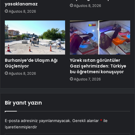
yasaklanamaz
Ağustos 8, 2026
Ağustos 8, 2026
Burhaniye’de Ulaşım Ağı
Yürek ısıtan görüntüler
Güçleniyor
Gazi şehrimizden: Türkiye
bu öğretmeni konuşuyor
Ağustos 8, 2026
Ağustos 7, 2026
Bir yanıt yazın
E-posta adresiniz yayınlanmayacak.
Gerekli alanlar
*
ile
işaretlenmişlerdir