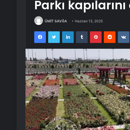
Parkı kapılarını 
ÜMİT SAVĞA
Haziran 13, 2025
Facebook
Twitter
LinkedIn
Tumblr
Pinterest
Reddit