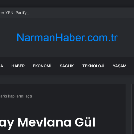
en YENİ Parti’ye destek: Demokrasi yasaklanamaz
FA
HABER
EKONOMI
SAĞLIK
TEKNOLOJI
YAŞAM
kı kapılarını açtı
ay Mevlana Gül