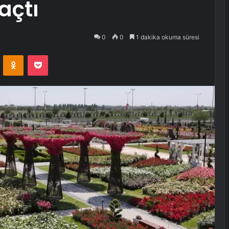
açtı
0
0
1 dakika okuma süresi
VKontakte
Odnoklassniki
Pocket