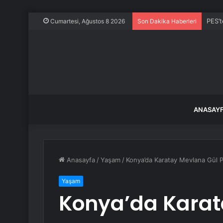
PES’t
Cumartesi, Ağustos 8 2026
Son Dakika Haberleri
ANASAY
Anasayfa
/
Yaşam
/
Konya’da Karatay Mevlana Gül Par
Yaşam
Konya’da Karat