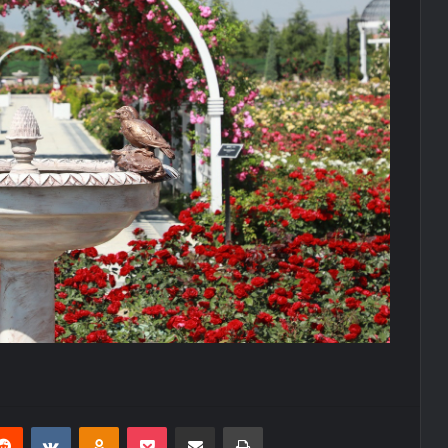
erest
Reddit
VKontakte
Odnoklassniki
Pocket
E-Posta ile paylaş
Yazdır