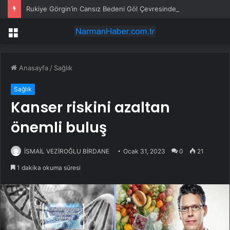
Rukiye Görgin’in Cansız Bedeni Göl Çevresinde Bulundu
Menü
Anasayfa
/
Sağlık
Sağlık
Kanser riskini azaltan
önemli buluş
İSMAİL VEZİROĞLU BİRDANE
Ocak 31, 2023
0
21
1 dakika okuma süresi