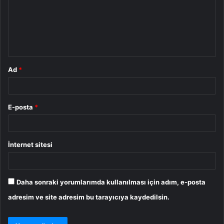
u
m
*
Ad
*
E-posta
*
İnternet sitesi
Daha sonraki yorumlarımda kullanılması için adım, e-posta
adresim ve site adresim bu tarayıcıya kaydedilsin.