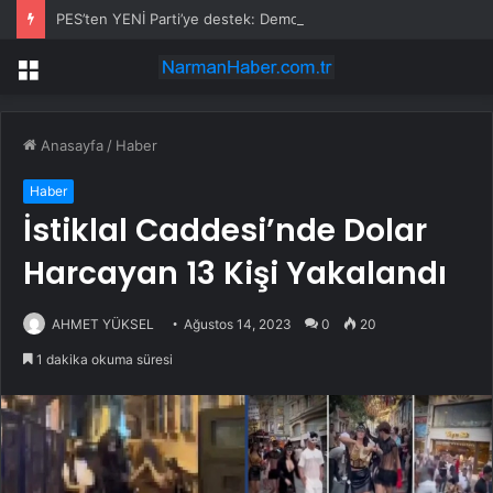
PES’ten YENİ Parti’ye destek: Demokrasi yasaklanamaz
Menü
Anasayfa
/
Haber
Haber
İstiklal Caddesi’nde Dolar
Harcayan 13 Kişi Yakalandı
AHMET YÜKSEL
Ağustos 14, 2023
0
20
1 dakika okuma süresi