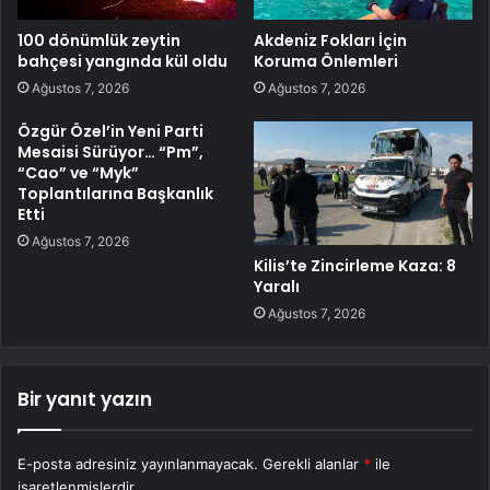
100 dönümlük zeytin
Akdeniz Fokları İçin
bahçesi yangında kül oldu
Koruma Önlemleri
Ağustos 7, 2026
Ağustos 7, 2026
Özgür Özel’in Yeni Parti
Mesaisi Sürüyor… “Pm”,
“Cao” ve “Myk”
Toplantılarına Başkanlık
Etti
Ağustos 7, 2026
Kilis’te Zincirleme Kaza: 8
Yaralı
Ağustos 7, 2026
Bir yanıt yazın
E-posta adresiniz yayınlanmayacak.
Gerekli alanlar
*
ile
işaretlenmişlerdir