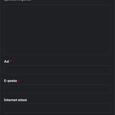
Y
o
r
u
m
*
Ad
*
E-posta
*
İnternet sitesi