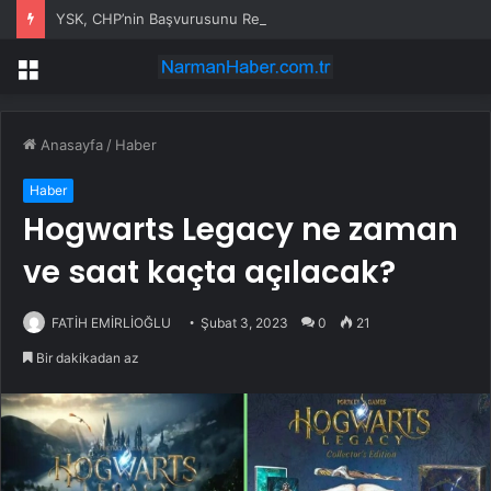
YSK, CHP’nin Başvurusunu Reddetti
Menü
Anasayfa
/
Haber
Haber
Hogwarts Legacy ne zaman
ve saat kaçta açılacak?
FATİH EMİRLİOĞLU
Şubat 3, 2023
0
21
Bir dakikadan az