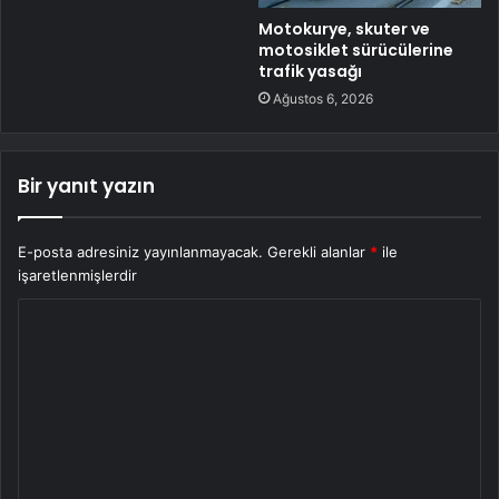
Motokurye, skuter ve
motosiklet sürücülerine
trafik yasağı
Ağustos 6, 2026
Bir yanıt yazın
E-posta adresiniz yayınlanmayacak.
Gerekli alanlar
*
ile
işaretlenmişlerdir
Y
o
r
u
m
*