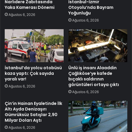
Narlıdere Zabıtasında
İstanbul-İzmir
Yaka Kamerası Dönemi
Otoyolu’nda Bayram
Yoğunluğu
Ağustos 6, 2026
Ağustos 6, 2026
İstanbul’da yolcu otobüsü
Ünlü iş insanı Alaaddin
kaza yaptı: Çok sayıda
Çağlıköse’ye kafede
yaralı var!
bıçaklı saldırının
görüntüleri ortaya çıktı
Ağustos 6, 2026
Ağustos 6, 2026
Çin’in Hainan Eyaletinde İlk
Altı Ayda Denizaşırı
Gümrüksüz Satışlar 2,90
Milyar Doları Aştı
Ağustos 6, 2026