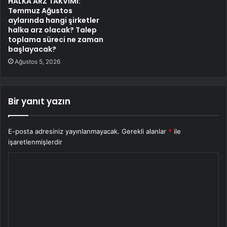
HALKA ARZ TAKVİMİ:
Temmuz Ağustos
aylarında hangi şirketler
halka arz olacak? Talep
toplama süreci ne zaman
başlayacak?
Ağustos 5, 2026
Bir yanıt yazın
E-posta adresiniz yayınlanmayacak.
Gerekli alanlar
*
ile
işaretlenmişlerdir
Y
o
r
u
m