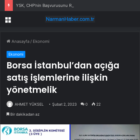
YSK, CHP’nin Başvurusunu Reddetti
Menü
Anasayfa
/
Ekonomi
Ekonomi
Borsa İstanbul’dan açığa
satış işlemlerine ilişkin
yönetmelik
AHMET YÜKSEL
Şubat 2, 2023
0
22
Bir dakikadan az