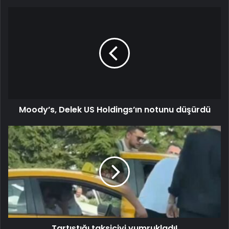
Moody’s, Delek US Holdings’ın notunu düşürdü
Tartıştığı taksiciyi yumrukladı!