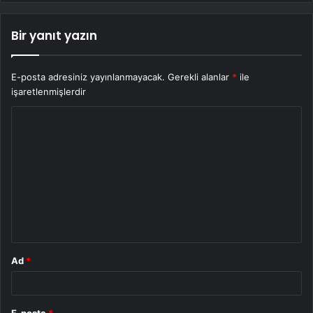
Bir yanıt yazın
E-posta adresiniz yayınlanmayacak.
Gerekli alanlar
*
ile
işaretlenmişlerdir
Y
o
r
u
m
*
Ad
*
E-posta
*