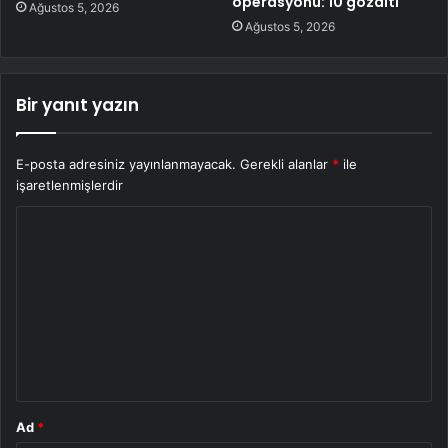
operasyonu: 10 gözaltı
Ağustos 5, 2026
Ağustos 5, 2026
Bir yanıt yazın
E-posta adresiniz yayınlanmayacak.
Gerekli alanlar
*
ile
işaretlenmişlerdir
Y
o
r
u
m
*
Ad
*