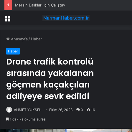
Mersin Balıkları İçin Çalıştay
Menü
Anasayfa
/
Haber
Haber
Drone trafik kontrolü
sırasında yakalanan
göçmen kaçakçıları
adliyeye sevk edildi
AHMET YÜKSEL
Ekim 26, 2023
0
16
1 dakika okuma süresi