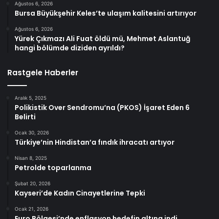
Ağustos 6, 2026
Bursa Büyükşehir Keles’te ulaşım kalitesini artırıyor
Ağustos 6, 2026
Yürek Çıkmazı Ali Fuat öldü mü, Mehmet Aslantuğ
hangi bölümde diziden ayrıldı?
Rastgele Haberler
Aralık 5, 2025
Polikistik Over Sendromu’na (PKOS) İşaret Eden 6
Belirti
Ocak 30, 2026
Türkiye’nin Hindistan’a fındık ihracatı artıyor
Nisan 8, 2025
Petrolde toparlanma
Şubat 20, 2026
Kayseri’de Kadın Cinayetlerine Tepki
Ocak 21, 2026
Euro Bölgesi’nde enflasyon hedefin altına indi