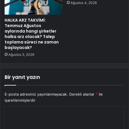
Ağustos 4, 2026
HALKA ARZ TAKVİMİ:
Temmuz Ağustos
aylarında hangi şirketler
halka arz olacak? Talep
toplama süreci ne zaman
başlayacak?
Ağustos 5, 2026
Bir yanıt yazın
E-posta adresiniz yayınlanmayacak.
Gerekli alanlar
*
ile
işaretlenmişlerdir
Y
o
r