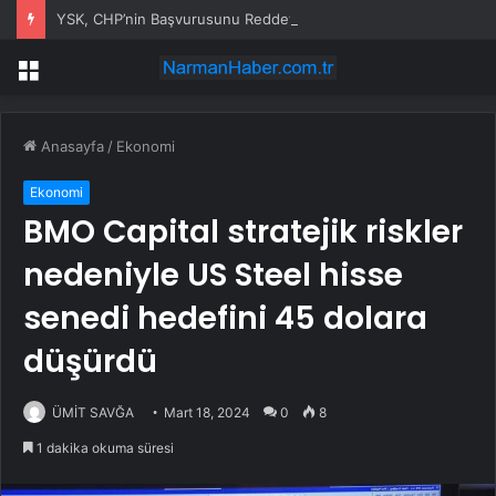
YSK, CHP’nin Başvurusunu Reddetti
Menü
Anasayfa
/
Ekonomi
Ekonomi
BMO Capital stratejik riskler
nedeniyle US Steel hisse
senedi hedefini 45 dolara
düşürdü
ÜMİT SAVĞA
Mart 18, 2024
0
8
1 dakika okuma süresi