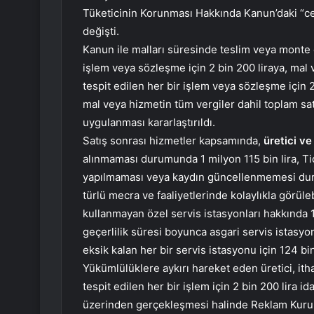
Tüketicinin Korunması Hakkında Kanun’daki “ce
değişti.
Kanun ile malları süresinde teslim veya monte e
işlem veya sözleşme için 2 bin 200 liraya, mal 
tespit edilen her bir işlem veya sözleşme için 
mal veya hizmetin tüm vergiler dahil toplam satı
uygulanması kararlaştırıldı.
Satış sonrası hizmetler kapsamında,
üretici ve
alınmaması durumunda 1 milyon 115 bin lira, Ti
yapılmaması veya kaydın güncellenmemesi durum
türlü mecra ve faaliyetlerinde kolaylıkla görüleb
kullanmayan özel servis istasyonları hakkında 18
geçerlilik süresi boyunca asgari servis istasyon
eksik kalan her bir servis istasyonu için 124 bi
Yükümlülüklere aykırı hareket eden üretici, itha
tespit edilen her bir işlem için 2 bin 200 lira id
üzerinden gerçekleşmesi halinde Reklam Kurulu, 