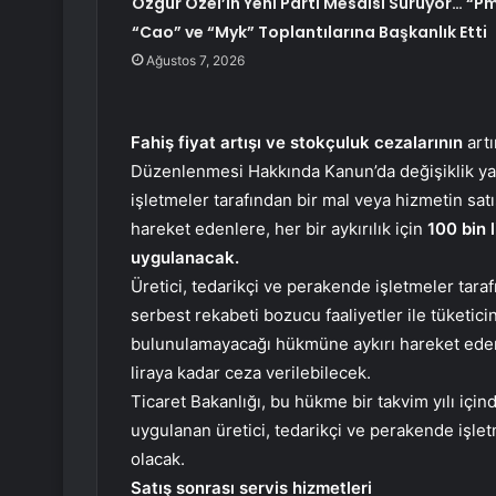
Özgür Özel’in Yeni Parti Mesaisi Sürüyor… “Pm
“Cao” ve “Myk” Toplantılarına Başkanlık Etti
Ağustos 7, 2026
Fahiş fiyat artışı ve stokçuluk cezalarının
artı
Düzenlenmesi Hakkında Kanun’da değişiklik yapı
işletmeler tarafından bir mal veya hizmetin sat
hareket edenlere, her bir aykırılık için
100 bin 
uygulanacak.
Üretici, tedarikçi ve perakende işletmeler taraf
serbest rekabeti bozucu faaliyetler ile tüketici
bulunulamayacağı hükmüne aykırı hareket edenler
liraya kadar ceza verilebilecek.
Ticaret Bakanlığı, bu hükme bir takvim yılı için
uygulanan üretici, tedarikçi ve perakende işlet
olacak.
Satış sonrası servis hizmetleri