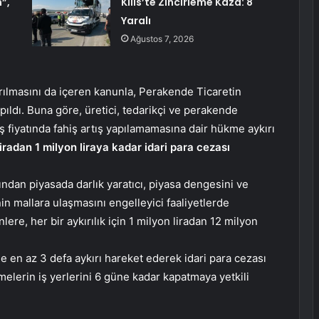
”,
Kilis’te Zincirleme Kaza: 8
Yaralı
Ağustos 7, 2026
rılmasını da içeren kanunla, Perakende Ticaretin
ldı. Buna göre, üretici, tedarikçi ve perakende
ış fiyatında fahiş artış yapılamamasına dair hükme aykırı
liradan 1 milyon liraya kadar idari para cezası
ından piyasada darlık yaratıcı, piyasa dengesini ve
nin mallara ulaşmasını engelleyici faaliyetlerde
e, her bir aykırılık için 1 milyon liradan 12 milyon
de en az 3 defa aykırı hareket ederek idari para cezası
melerin iş yerlerini 6 güne kadar kapatmaya yetkili