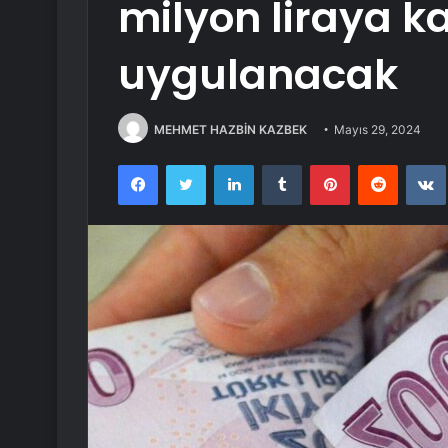
milyon liraya k
uygulanacak
MEHMET HAZBİN KAZBEK
Mayıs 29, 2024
Facebook
Twitter
LinkedIn
Tumblr
Pinterest
Reddit