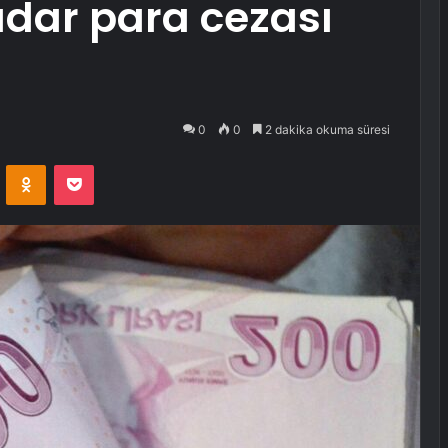
adar para cezası
0
0
2 dakika okuma süresi
VKontakte
Odnoklassniki
Pocket