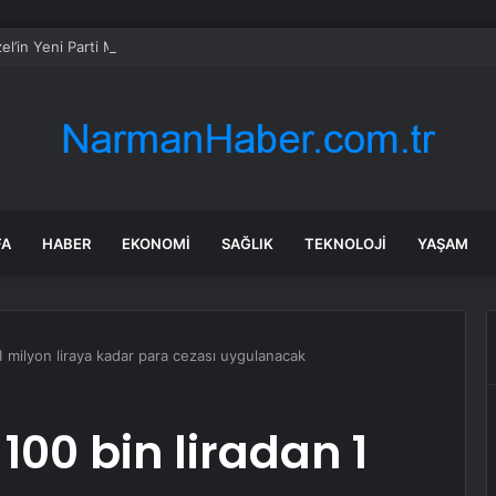
l’in Yeni Parti Mesaisi Sürüyor… “Pm”, “Cao” ve “Myk” Toplantılarına Başk
FA
HABER
EKONOMI
SAĞLIK
TEKNOLOJI
YAŞAM
 1 milyon liraya kadar para cezası uygulanacak
 100 bin liradan 1