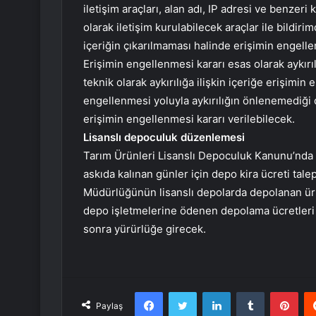
iletişim araçları, alan adı, IP adresi ve benzeri
olarak iletişim kurulabilecek araçlar ile bildi
içeriğin çıkarılmaması halinde erişimin engell
Erişimin engellenmesi kararı esas olarak aykırılı
teknik olarak aykırılığa ilişkin içeriğe erişimin
engellenmesi yoluyla aykırılığın önlenemediği 
erişimin engellenmesi kararı verilebilecek.
Lisanslı depoculuk düzenlemesi
Tarım Ürünleri Lisanslı Depoculuk Kanunu’nda ya
askıda kalınan günler için depo kira ücreti ta
Müdürlüğünün lisanslı depolarda depolanan ürü
depo işletmelerine ödenen depolama ücretleri
sonra yürürlüğe girecek.
Facebook
Twitter
LinkedIn
Tumblr
Pint
Paylaş