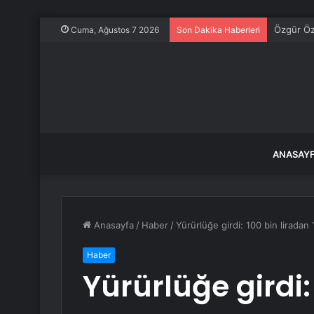
Özgür Öze
Cuma, Ağustos 7 2026
Son Dakika Haberleri
ANASAY
Anasayfa
/
Haber
/
Yürürlüğe girdi: 100 bin liradan
Haber
Yürürlüğe girdi: