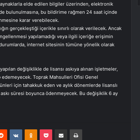
 kaynaklarla elde edilen bilgiler üzerinden, elektronik
rimde bulunulmasına, bu bildirime rağmen 24 saat içinde
enmesine karar verebilecek.
ğın gerçekleştiği içerikle sınırlı olarak verilecek. Ancak
 engellenmesi yapılamadığı veya ilgili içeriğe erişimin
durumlarda, internet sitesinin tümüne yönelik olarak
pılan değişiklikle de lisansı askıya alınan işletmeler,
lep edemeyecek. Toprak Mahsulleri Ofisi Genel
nleri için tahakkuk eden ve aylık dönemlerde lisanslı
 askı süresi boyunca ödenmeyecek. Bu değişiklik 6 ay
erest
Reddit
VKontakte
Odnoklassniki
Pocket
E-Posta ile paylaş
Yazdır