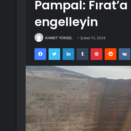
Pampal: Fırat’a
engelleyin
AHMET YÜKSEL
Şubat 13, 2024
Facebook
Twitter
LinkedIn
Tumblr
Pinterest
Reddit