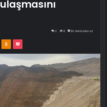
 ulaşmasını
0
8
Bir dakikadan az
VKontakte
Odnoklassniki
Pocket