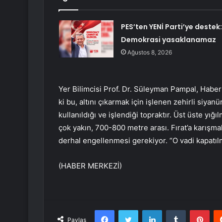
PES’ten YENİ Parti’ye destek:
Demokrasi yasaklanamaz
Ağustos 8, 2026
Yer Bilimcisi Prof. Dr. Süleyman Pampal, Habert
ki bu, altını çıkarmak için işlenen zehirli siyan
kullanıldığı ve işlendiği topraktır. Üst üste yığı
çok yakın, 700-800 metre arası. Fırat’a karışma
derhal engellenmesi gerekiyor. “O vadi kapatılm
(HABER MERKEZİ)
Facebook
Twitter
LinkedIn
Tumblr
Pint
Paylaş