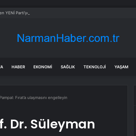
en YENİ Parti’ye destek: Demokrasi yasaklanamaz
FA
HABER
EKONOMI
SAĞLIK
TEKNOLOJI
YAŞAM
 Pampal: Fırat’a ulaşmasını engelleyin
of. Dr. Süleyman