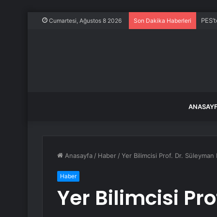
PES’t
Cumartesi, Ağustos 8 2026
Son Dakika Haberleri
ANASAY
Anasayfa
/
Haber
/
Yer Bilimcisi Prof. Dr. Süleyman
Haber
Yer Bilimcisi Pr