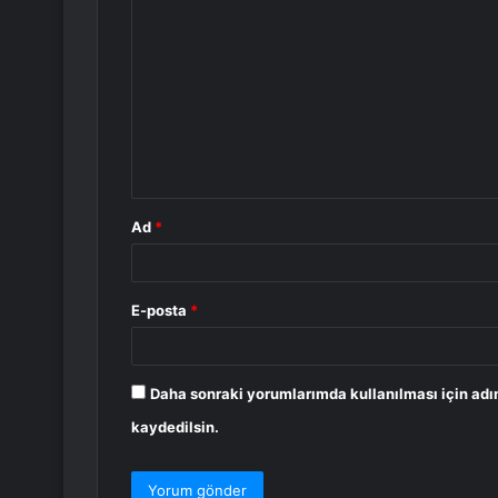
o
r
u
m
*
Ad
*
E-posta
*
Daha sonraki yorumlarımda kullanılması için adı
kaydedilsin.