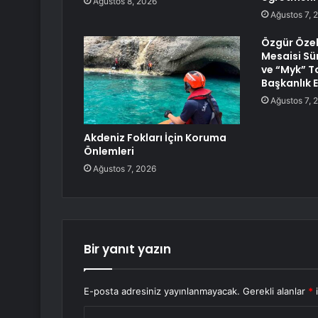
Ağustos 8, 2026
Ağustos 7, 
Özgür Özel’
Mesaisi Sü
ve “Myk” T
Başkanlık E
Ağustos 7, 
Akdeniz Fokları İçin Koruma
Önlemleri
Ağustos 7, 2026
Bir yanıt yazın
E-posta adresiniz yayınlanmayacak.
Gerekli alanlar
*
i
Y