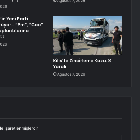
Ağustos 7, 2026
2026
in Yeni Parti
rüyor… “Pm”, “Cao”
oplantılarına
tti
2026
Kilis’te Zincirleme Kaza: 8
Yaralı
Ağustos 7, 2026
le işaretlenmişlerdir