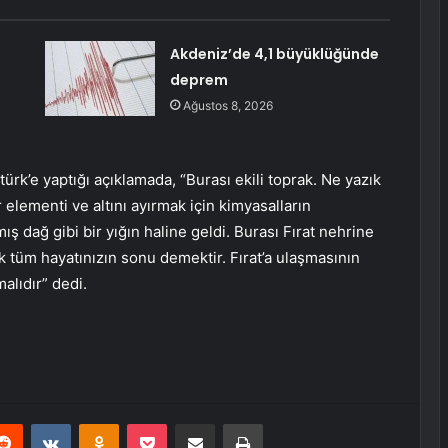
Akdeniz’de 4,1 büyüklüğünde
deprem
Ağustos 8, 2026
ürk’e yaptığı açıklamada, “Burası ekili toprak. Ne yazık
ür elementi ve altını ayırmak için kimyasalların
lmış dağ gibi bir yığın haline geldi. Burası Fırat nehrine
k tüm hayatınızın sonu demektir. Fırat’a ulaşmasının
alıdır” dedi.
erest
Reddit
VKontakte
Odnoklassniki
Pocket
E-Posta ile paylaş
Yazdır