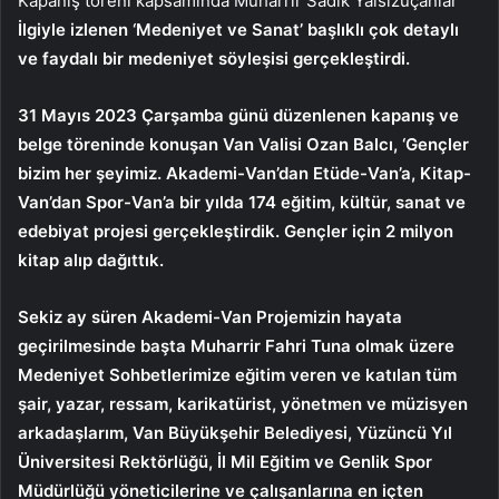
Kapanış töreni kapsamında Muharrir Sadık Yalsızuçanlar
İlgiyle izlenen ‘Medeniyet ve Sanat’ başlıklı çok detaylı
ve faydalı bir medeniyet söyleşisi gerçekleştirdi.
31 Mayıs 2023 Çarşamba günü düzenlenen kapanış ve
belge töreninde konuşan Van Valisi Ozan Balcı, ‘Gençler
bizim her şeyimiz. Akademi-Van’dan Etüde-Van’a, Kitap-
Van’dan Spor-Van’a bir yılda 174 eğitim, kültür, sanat ve
edebiyat projesi gerçekleştirdik. Gençler için 2 milyon
kitap alıp dağıttık.
Sekiz ay süren Akademi-Van Projemizin hayata
geçirilmesinde başta Muharrir Fahri Tuna olmak üzere
Medeniyet Sohbetlerimize eğitim veren ve katılan tüm
şair, yazar, ressam, karikatürist, yönetmen ve müzisyen
arkadaşlarım, Van Büyükşehir Belediyesi, Yüzüncü Yıl
Üniversitesi Rektörlüğü, İl Mil Eğitim ve Genlik Spor
Müdürlüğü yöneticilerine ve çalışanlarına en içten