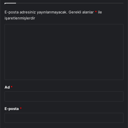
E-posta adresiniz yayınlanmayacak.
Gerekli alanlar
*
ile
işaretlenmişlerdir
Y
o
r
u
m
*
Ad
*
E-posta
*