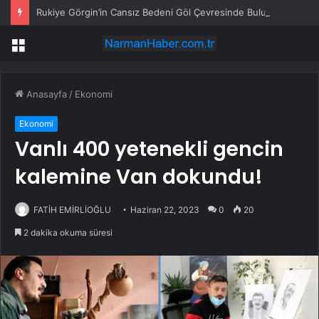
Rukiye Görgin’in Cansız Bedeni Göl Çevresinde Bulundu
Menü
Anasayfa
/
Ekonomi
Ekonomi
Vanlı 400 yetenekli gencin
kalemine Van dokundu!
FATİH EMİRLİOĞLU
Haziran 22, 2023
0
20
2 dakika okuma süresi