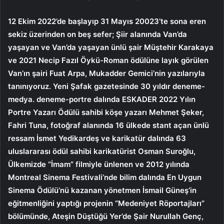
12 Ekim 2022’de başlayıp 31 Mayıs 20023’te sona eren
sekiz üzerinden on beş sefer; Şiir alanında Van’da
yaşayan ve Van’da yaşayan ünlü şair Müştehir Karakaya
ve 2021 Necip Fazıl Öykü-Roman ödülüne layık görülen
Van’ın şairi Fuat Arpa, Mukadder Gemici’nin yazılarıyla
tanınıyoruz. Yeni Şafak gazetesinde 30 yıldır deneme-
medya. deneme-portre dalında ESKADER 2022 Yılın
Portre Yazarı Ödülü sahibi köşe yazarı Mehmet Şeker,
Fahri Tuna, fotoğraf alanında 16 ülkede stant açan ünlü
ressam İsmet Yedikardeş ve karikatür dalında 63
uluslararası ödül sahibi karikatürist Osman Suroğlu,
Ülkemizde “İmam” filmiyle ünlenen ve 2012 yılında
Montreal Sinema Festivali’nde bilim dalında En Uygun
Sinema Ödülü’nü kazanan yönetmen İsmail Güneş’in
eğitmenliğini yaptığı projenin “Medeniyet Röportajları”
bölümünde, Ateşin Düştüğü Yer’de Şair Nurullah Genç,