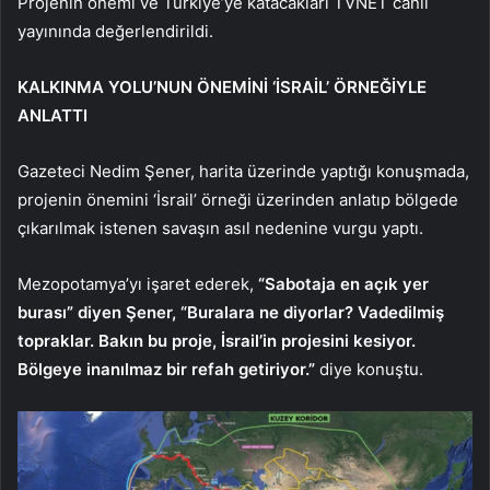
Projenin önemi ve Türkiye’ye katacakları TVNET canlı
yayınında değerlendirildi.
KALKINMA YOLU’NUN ÖNEMİNİ ‘İSRAİL’ ÖRNEĞİYLE
ANLATTI
Gazeteci Nedim Şener, harita üzerinde yaptığı konuşmada,
projenin önemini ‘İsrail’ örneği üzerinden anlatıp bölgede
çıkarılmak istenen savaşın asıl nedenine vurgu yaptı.
Mezopotamya’yı işaret ederek,
“Sabotaja en açık yer
burası” diyen Şener, “Buralara ne diyorlar? Vadedilmiş
topraklar. Bakın bu proje, İsrail’in projesini kesiyor.
Bölgeye inanılmaz bir refah getiriyor.”
diye konuştu.