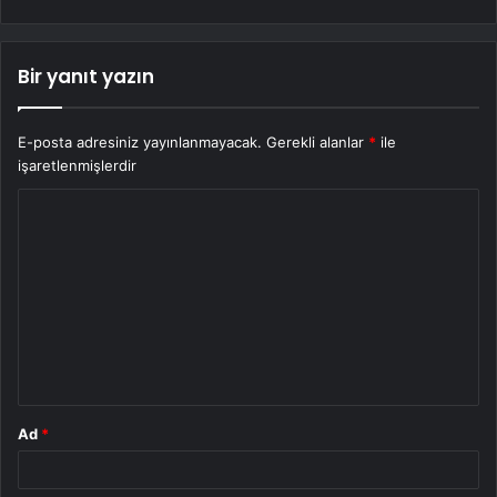
Bir yanıt yazın
E-posta adresiniz yayınlanmayacak.
Gerekli alanlar
*
ile
işaretlenmişlerdir
Y
o
r
u
m
*
Ad
*