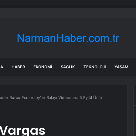
aya Üst Geçidine Çarptı
FA
HABER
EKONOMI
SAĞLIK
TEKNOLOJI
YAŞAM
sinden Burcu Esmersoy’un Balayı Videosuna 5 Eylül Ünlü
e Vargas