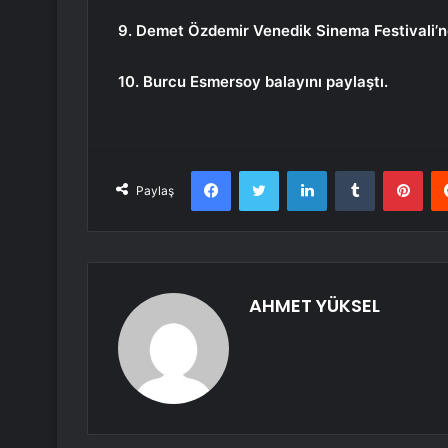
9. Demet Özdemir Venedik Sinema Festivali’n
10. Burcu Esmersoy balayını paylaştı.
Facebook
Twitter
LinkedIn
Tumblr
Pint
Paylaş
AHMET YÜKSEL