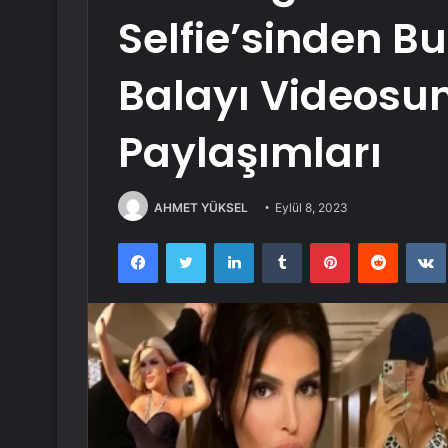
Selfie’sinden B
Balayı Videosun
Paylaşımları
AHMET YÜKSEL
Eylül 8, 2023
Facebook
Twitter
LinkedIn
Tumblr
Pinterest
Reddit