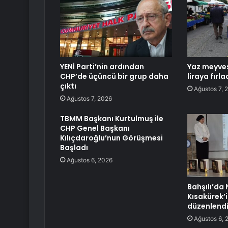
YENİ Parti’nin ardından
Yaz meyves
CHP’de üçüncü bir grup daha
liraya fırla
çıktı
Ağustos 7, 
Ağustos 7, 2026
TBMM Başkanı Kurtulmuş ile
CHP Genel Başkanı
Kılıçdaroğlu’nun Görüşmesi
Başladı
Ağustos 6, 2026
Bahşılı’da 
Kısakürek’
düzenlend
Ağustos 6, 