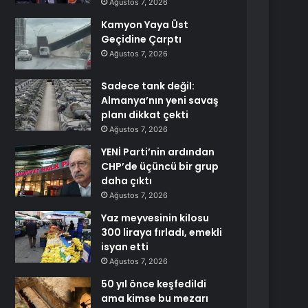
Ağustos 7, 2026
Kamyon Yaya Üst
Geçidine Çarptı
Ağustos 7, 2026
Sadece tank değil:
Almanya’nın yeni savaş
planı dikkat çekti
Ağustos 7, 2026
YENİ Parti’nin ardından
CHP’de üçüncü bir grup
daha çıktı
Ağustos 7, 2026
Yaz meyvesinin kilosu
300 liraya fırladı, emekli
isyan etti
Ağustos 7, 2026
50 yıl önce keşfedildi
ama kimse bu mezarı