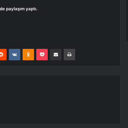
de paylaşım yaptı.
erest
Reddit
VKontakte
Odnoklassniki
Pocket
E-Posta ile paylaş
Yazdır