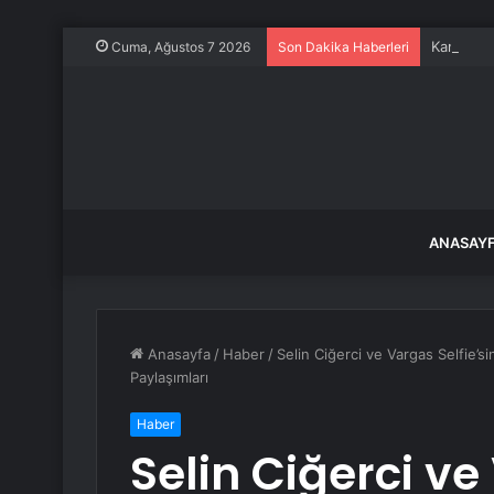
Kamyon Y
Cuma, Ağustos 7 2026
Son Dakika Haberleri
ANASAY
Anasayfa
/
Haber
/
Selin Ciğerci ve Vargas Selfie’
Paylaşımları
Haber
Selin Ciğerci v