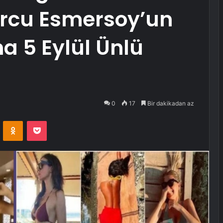
urcu Esmersoy’un
a 5 Eylül Ünlü
0
17
Bir dakikadan az
VKontakte
Odnoklassniki
Pocket