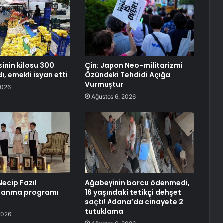
inin kilosu 300
Çin: Japon Neo-militarizmi
dı, emekli isyan etti
Özündeki Tehdidi Açığa
Vurmuştur
2026
Ağustos 6, 2026
Necip Fazıl
Ağabeyinin borcu ödenmedi,
i anma programı
16 yaşındaki tetikçi dehşet
i
saçtı! Adana’da cinayete 2
tutuklama
2026