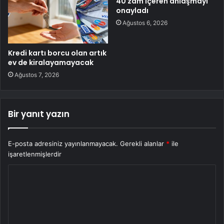
40 zam içeren anlaşmayı
onayladı
Ağustos 6, 2026
Kredi kartı borcu olan artık
ev de kiralayamayacak
Ağustos 7, 2026
Bir yanıt yazın
E-posta adresiniz yayınlanmayacak.
Gerekli alanlar
*
ile
işaretlenmişlerdir
Y
o
r
u