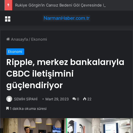
Rukiye Görgin’in Cansız Bedeni Göl Çevresinde Bulundu
Menü
Anasayfa
/
Ekonomi
Ekonomi
Ripple, merkez bankalarıyla
CBDC iletişimini
güçlendiriyor
SEMİH SİPAHİ
Mart 29, 2023
0
22
1 dakika okuma süresi