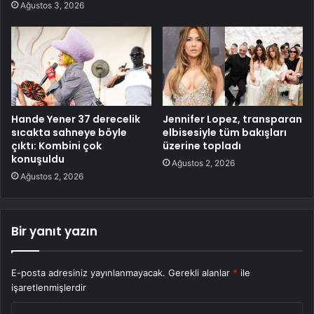
Ağustos 3, 2026
Hande Yener 37 derecelik
Jennifer Lopez, transparan
sıcakta sahneye böyle
elbisesiyle tüm bakışları
çıktı: Kombini çok
üzerine topladı
konuşuldu
Ağustos 2, 2026
Ağustos 2, 2026
Bir yanıt yazın
E-posta adresiniz yayınlanmayacak.
Gerekli alanlar
*
ile
işaretlenmişlerdir
Y