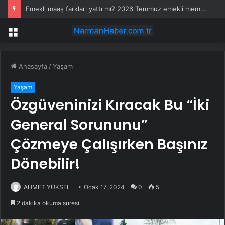
Emekli maaş farkları yattı mı? 2026 Temmuz emekli memur maaş farkları ne zaman yatacak? SSK, BAĞKUR 4A, 4A, 4C emekli maaş farkı ödeme günleri
Menü
Anasayfa
/
Yaşam
Yaşam
Özgüveninizi Kıracak Bu “İki
General Sorununu”
Çözmeye Çalışırken Başınız
Dönebilir!
AHMET YÜKSEL
Ocak 17, 2024
0
5
2 dakika okuma süresi