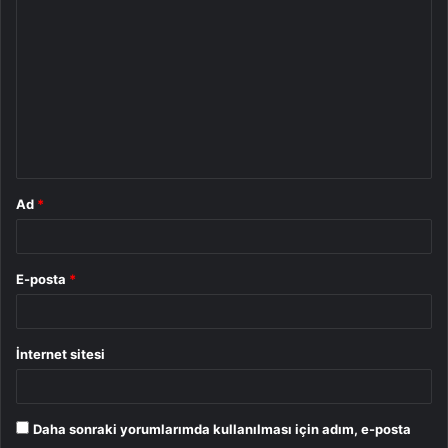
o
r
u
m
*
Ad
*
E-posta
*
İnternet sitesi
Daha sonraki yorumlarımda kullanılması için adım, e-posta