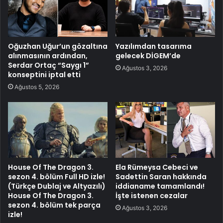
Oğuzhan Uğur’un gözaltına
Yazılımdan tasarıma
alınmasının ardından,
gelecek DİGEM’de
Serdar Ortaç “Saygı 1”
Ağustos 3, 2026
konseptini iptal etti
Ağustos 5, 2026
House Of The Dragon 3.
Ela Rümeysa Cebeci ve
sezon 4. bölüm Full HD izle!
Sadettin Saran hakkında
(Türkçe Dublaj ve Altyazılı)
iddianame tamamlandı!
House Of The Dragon 3.
İşte istenen cezalar
sezon 4. bölüm tek parça
Ağustos 3, 2026
izle!