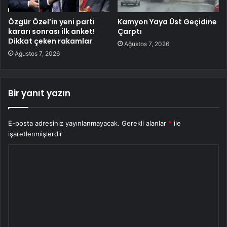
Özgür Özel’in yeni parti
Kamyon Yaya Üst Geçidine
kararı sonrası ilk anket!
Çarptı
Dikkat çeken rakamlar
Ağustos 7, 2026
Ağustos 7, 2026
Bir yanıt yazın
E-posta adresiniz yayınlanmayacak.
Gerekli alanlar
*
ile
işaretlenmişlerdir
Y
o
r
u
m