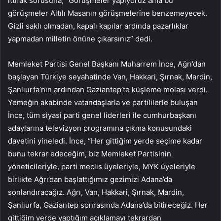
ittifak sorusuna, “Görüşmeler yapıyoruz ama bu
görüşmeler Altılı Masanın görüşmelerine benzemeyecek.
Gizli saklı olmadan, kapalı kapılar ardında pazarlıklar
yapmadan milletin önüne çıkarsınız” dedi.
Memleket Partisi Genel Başkanı Muharrem İnce, Ağrı’dan
başlayan Türkiye seyahatinde Van, Hakkari, Şırnak, Mardin,
Şanlıurfa’nın ardından Gaziantep’te küşleme molası verdi.
Yemeğin akabinde vatandaşlarla ve partililerle buluşan
İnce, tüm siyasi parti genel liderleri ile cumhurbaşkanı
adaylarına televizyon programına çıkma konusundaki
davetini yineledi. İnce, “Her gittiğim yerde seçime kadar
bunu tekrar edeceğim, biz Memleket Partisinin
yöneticileriyle, parti meclis üyeleriyle, MYK üyeleriyle
birlikte Ağrı’dan başlattığımız gezimizi Adana’da
sonlandıracağız. Ağrı, Van, Hakkari, Şırnak, Mardin,
Şanlıurfa, Gaziantep sonrasında Adana’da bitireceğiz. Her
gittiğim yerde yaptığım açıklamayı tekrardan