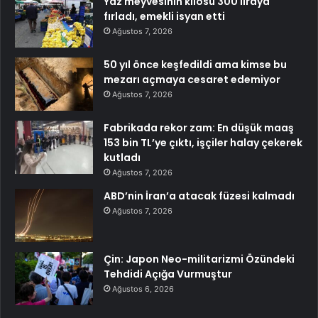
Yaz meyvesinin kilosu 300 liraya
fırladı, emekli isyan etti
Ağustos 7, 2026
50 yıl önce keşfedildi ama kimse bu
mezarı açmaya cesaret edemiyor
Ağustos 7, 2026
Fabrikada rekor zam: En düşük maaş
153 bin TL’ye çıktı, işçiler halay çekerek
kutladı
Ağustos 7, 2026
ABD’nin İran’a atacak füzesi kalmadı
Ağustos 7, 2026
Çin: Japon Neo-militarizmi Özündeki
Tehdidi Açığa Vurmuştur
Ağustos 6, 2026