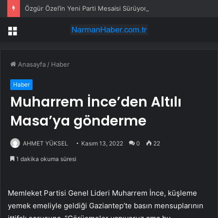
Özgür Özel’in Yeni Parti Mesaisi Sürüyor… “Pm”, “Cao” ve “Myk” Toplantılarına Başkanlık Etti
Menü
Anasayfa
/
Haber
Haber
Muharrem İnce’den Altılı
Masa’ya gönderme
AHMET YÜKSEL
Kasım 13, 2022
0
22
1 dakika okuma süresi
Memleket Partisi Genel Lideri Muharrem İnce, küşleme
yemek emeliyle geldiği Gaziantep’te basın mensuplarının