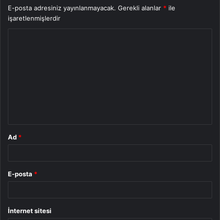
E-posta adresiniz yayınlanmayacak.
Gerekli alanlar
*
ile
işaretlenmişlerdir
Y
o
r
u
m
*
Ad
*
E-posta
*
İnternet sitesi