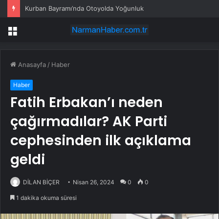
Kurban Bayramı’nda Otoyolda Yoğunluk
Menü
Anasayfa
/
Haber
Haber
Fatih Erbakan’ı neden
çağırmadılar? AK Parti
cephesinden ilk açıklama
geldi
DİLAN BİÇER
Nisan 26, 2024
0
0
1 dakika okuma süresi