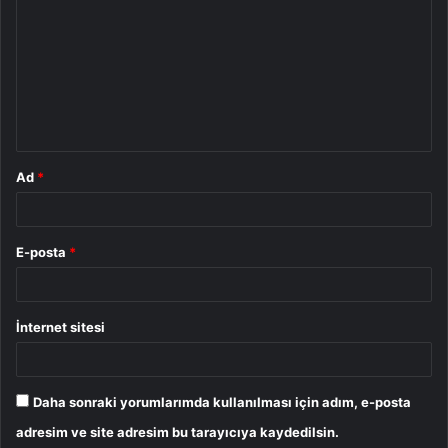
o
r
u
m
*
Ad
*
E-posta
*
İnternet sitesi
Daha sonraki yorumlarımda kullanılması için adım, e-posta
adresim ve site adresim bu tarayıcıya kaydedilsin.