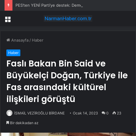
PES’ten YENİ Parti’ye destek: Demokrasi yasaklanamaz
Menü
Anasayfa
/
Haber
Haber
Faslı Bakan Bin Said ve
Büyükelçi Doğan, Türkiye ile
Fas arasındaki kültürel
ilişkileri görüştü
İSMAİL VEZİROĞLU BİRDANE
Ocak 14, 2023
0
23
Bir dakikadan az