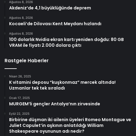
Ağustos 8, 2026
Akdeniz’de 4,1 büyüklüğünde deprem
Ağustos 8, 2026
Kocaeli’de Dilovası Kent Meydanı hızlandı
Ağustos 8, 2026
100 dolarlık Nvidia ekran kartı yeniden doğdu: 80 GB
VRAM ile fiyatı 2.000 dolara çıktı
Rastgele Haberler
Nisan 26, 2025
K vitamini deposu “kuşkonmaz” mercek altında!
Uzmanlar tek tek sıraladı
Ocak 17, 2025
MURGEM’li gençler Antalya’nın zirvesinde
Eylül 22, 2025
Birbirine düşman iki ailenin üyeleri Romeo Montague ve
Juliet Capulet’in aşkının anlatıldığı William
Shakespeare oyununun adı nedir?