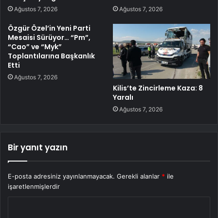
Ağustos 7, 2026
Ağustos 7, 2026
Özgür Özel’in Yeni Parti
Mesaisi Sürüyor… “Pm”,
“Cao” ve “Myk”
Toplantılarına Başkanlık
Etti
Ağustos 7, 2026
Kilis’te Zincirleme Kaza: 8
Yaralı
Ağustos 7, 2026
Bir yanıt yazın
E-posta adresiniz yayınlanmayacak.
Gerekli alanlar
*
ile
işaretlenmişlerdir
Y