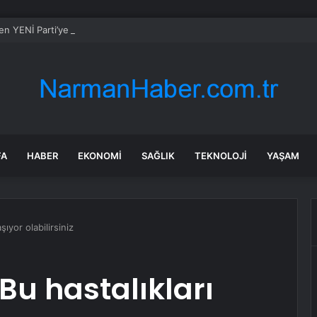
en YENİ Parti’ye destek: Demokrasi yasaklanamaz
FA
HABER
EKONOMI
SAĞLIK
TEKNOLOJI
YAŞAM
şıyor olabilirsiniz
 Bu hastalıkları