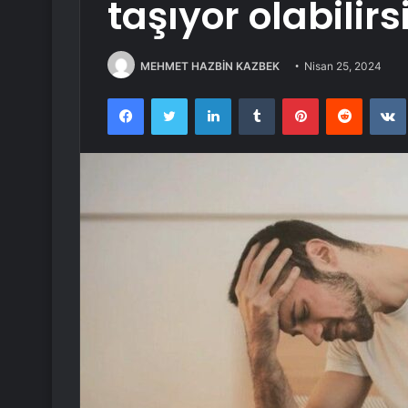
taşıyor olabilirs
MEHMET HAZBİN KAZBEK
Nisan 25, 2024
Facebook
Twitter
LinkedIn
Tumblr
Pinterest
Reddit