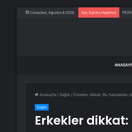
PES’t
Cumartesi, Ağustos 8 2026
Son Dakika Haberleri
ANASAY
Anasayfa
/
Sağlık
/
Erkekler dikkat: Bu hastalıkları ta
Sağlık
Erkekler dikkat: