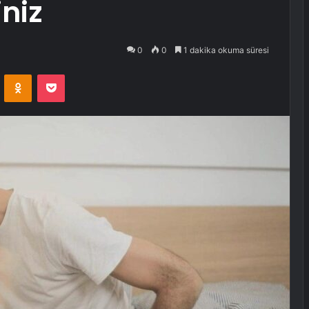
iniz
0
0
1 dakika okuma süresi
VKontakte
Odnoklassniki
Pocket