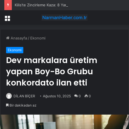
Kilis’te Zincirleme Kaza: 8 Yaralı
Menü
Anasayfa
/
Ekonomi
Ekonomi
Dev markalara üretim
yapan Boy-Bo Grubu
konkordato ilan etti
DİLAN BİÇER
Ağustos 10, 2025
0
0
Bir dakikadan az