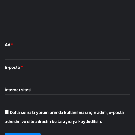
r
u
m
*
Ad
*
E-posta
*
İnternet sitesi
Daha sonraki yorumlarımda kullanılması için adım, e-posta
adresim ve site adresim bu tarayıcıya kaydedilsin.