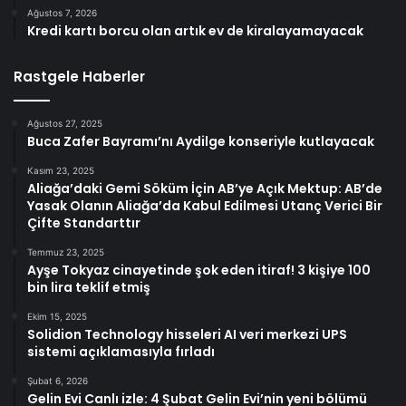
Ağustos 7, 2026
Kredi kartı borcu olan artık ev de kiralayamayacak
Rastgele Haberler
Ağustos 27, 2025
Buca Zafer Bayramı’nı Aydilge konseriyle kutlayacak
Kasım 23, 2025
Aliağa’daki Gemi Söküm İçin AB’ye Açık Mektup: AB’de
Yasak Olanın Aliağa’da Kabul Edilmesi Utanç Verici Bir
Çifte Standarttır
Temmuz 23, 2025
Ayşe Tokyaz cinayetinde şok eden itiraf! 3 kişiye 100
bin lira teklif etmiş
Ekim 15, 2025
Solidion Technology hisseleri AI veri merkezi UPS
sistemi açıklamasıyla fırladı
Şubat 6, 2026
Gelin Evi Canlı izle: 4 Şubat Gelin Evi’nin yeni bölümü