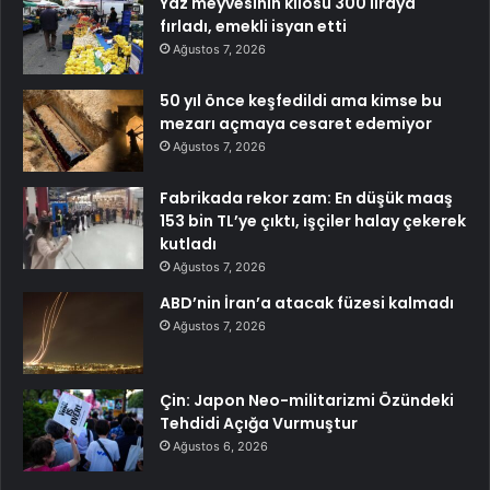
Yaz meyvesinin kilosu 300 liraya
fırladı, emekli isyan etti
Ağustos 7, 2026
50 yıl önce keşfedildi ama kimse bu
mezarı açmaya cesaret edemiyor
Ağustos 7, 2026
Fabrikada rekor zam: En düşük maaş
153 bin TL’ye çıktı, işçiler halay çekerek
kutladı
Ağustos 7, 2026
ABD’nin İran’a atacak füzesi kalmadı
Ağustos 7, 2026
Çin: Japon Neo-militarizmi Özündeki
Tehdidi Açığa Vurmuştur
Ağustos 6, 2026