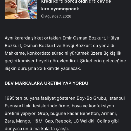
Kredi kartı borcu olan artık ev de
kiralayamayacak
Ağustos 7, 2026
Aynı kararda şirket ortakları Emir Osman Bozkurt, Hülya
Bozkurt, Osman Bozkurt ve Sevgi Bozkurt da yer aldı.
Mahkeme, konkordato sürecini yürütmek üzere üç kişilik
geçici komiser heyeti görevlendirdi. Şirketlerin geleceğine
ilişkin duruşma 23 Ekim’de yapılacak.
DEV MARKALARA ÜRETİM YAPIYORDU
1995’ten bu yana faaliyet gösteren Boy-Bo Grubu, İstanbul
Esenyurt’taki tesislerinde örme, boya ve konfeksiyon
üretimi yapıyor. Grup, bugüne kadar Benetton, Armani,
Zara, Mango, H&M, Gap, Reebok, LC Waikiki, Colins gibi
dünyaca ünlü markalarla çalıştı.