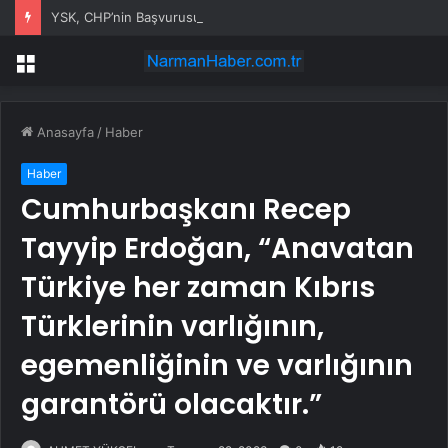
YSK, CHP’nin Başvurusunu Reddetti
Menü
Anasayfa
/
Haber
Haber
Cumhurbaşkanı Recep
Tayyip Erdoğan, “Anavatan
Türkiye her zaman Kıbrıs
Türklerinin varlığının,
egemenliğinin ve varlığının
garantörü olacaktır.”