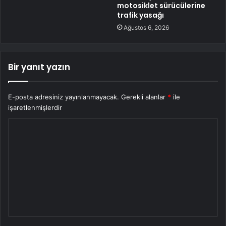
motosiklet sürücülerine
trafik yasağı
Ağustos 6, 2026
Bir yanıt yazın
E-posta adresiniz yayınlanmayacak.
Gerekli alanlar
*
ile
işaretlenmişlerdir
Y
o
r
u
m
*