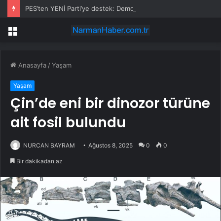
PES’ten YENİ Parti’ye destek: Demokrasi yasaklanamaz
Menü
Anasayfa
/
Yaşam
Yaşam
Çin’de eni bir dinozor türüne
ait fosil bulundu
NURCAN BAYRAM
Ağustos 8, 2025
0
0
Bir dakikadan az