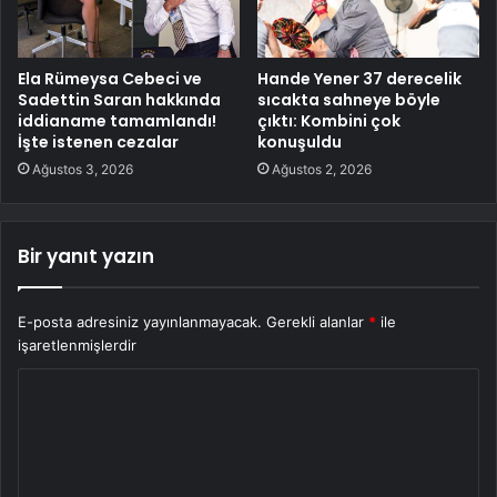
Ela Rümeysa Cebeci ve
Hande Yener 37 derecelik
Sadettin Saran hakkında
sıcakta sahneye böyle
iddianame tamamlandı!
çıktı: Kombini çok
İşte istenen cezalar
konuşuldu
Ağustos 3, 2026
Ağustos 2, 2026
Bir yanıt yazın
E-posta adresiniz yayınlanmayacak.
Gerekli alanlar
*
ile
işaretlenmişlerdir
Y
o
r
u