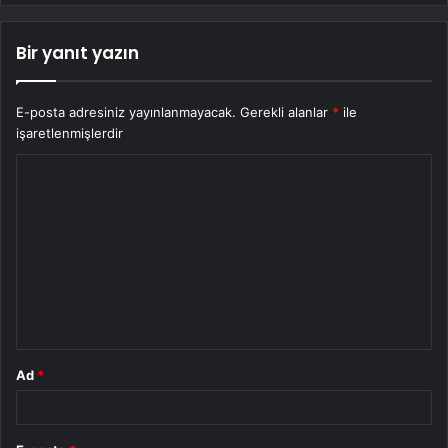
Bir yanıt yazın
E-posta adresiniz yayınlanmayacak.
Gerekli alanlar
*
ile
işaretlenmişlerdir
Y
o
r
u
m
*
Ad
*