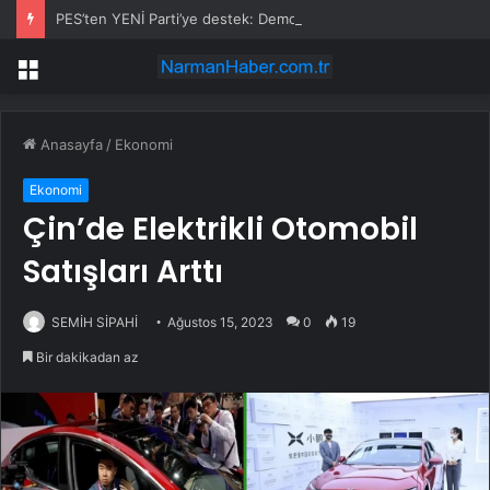
PES’ten YENİ Parti’ye destek: Demokrasi yasaklanamaz
Menü
Anasayfa
/
Ekonomi
Ekonomi
Çin’de Elektrikli Otomobil
Satışları Arttı
SEMİH SİPAHİ
Ağustos 15, 2023
0
19
Bir dakikadan az