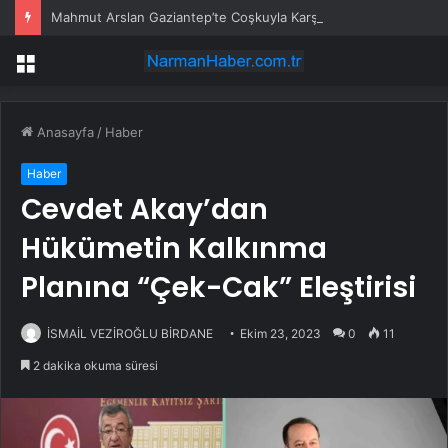
Mahmut Arslan Gaziantep’te Coşkuyla Karşılandı
Menü
Anasayfa
/
Haber
Haber
Cevdet Akay’dan
Hükümetin Kalkınma
Planına “Çek-Cak” Eleştirisi
İSMAİL VEZİROĞLU BİRDANE
Ekim 23, 2023
0
11
2 dakika okuma süresi