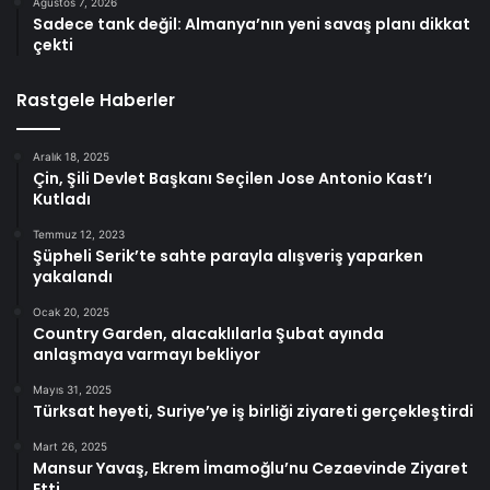
Ağustos 7, 2026
Sadece tank değil: Almanya’nın yeni savaş planı dikkat
çekti
Rastgele Haberler
Aralık 18, 2025
Çin, Şili Devlet Başkanı Seçilen Jose Antonio Kast’ı
Kutladı
Temmuz 12, 2023
Şüpheli Serik’te sahte parayla alışveriş yaparken
yakalandı
Ocak 20, 2025
Country Garden, alacaklılarla Şubat ayında
anlaşmaya varmayı bekliyor
Mayıs 31, 2025
Türksat heyeti, Suriye’ye iş birliği ziyareti gerçekleştirdi
Mart 26, 2025
Mansur Yavaş, Ekrem İmamoğlu’nu Cezaevinde Ziyaret
Etti