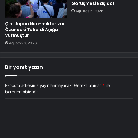
Görüşmesi Başladı
Ağustos 6, 2026
Çin: Japon Neo-militarizmi
Özündeki Tehdidi Açığa
Vurmuştur
Ağustos 6, 2026
Bir yanıt yazın
E-posta adresiniz yayınlanmayacak.
Gerekli alanlar
*
ile
işaretlenmişlerdir
Y
o
r
u