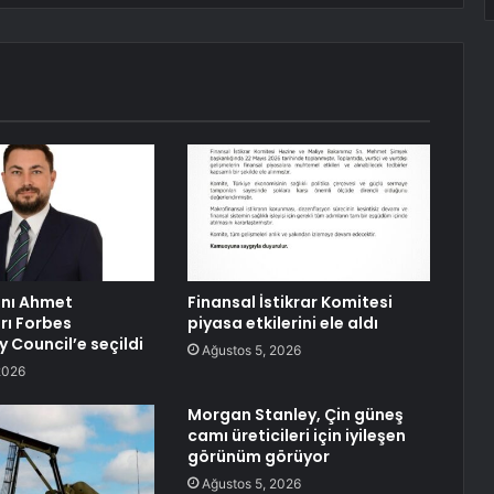
sanı Ahmet
Finansal İstikrar Komitesi
rı Forbes
piyasa etkilerini ele aldı
 Council’e seçildi
Ağustos 5, 2026
2026
Morgan Stanley, Çin güneş
camı üreticileri için iyileşen
görünüm görüyor
Ağustos 5, 2026