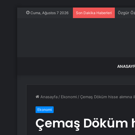
Özgür Öze
Cuma, Ağustos 7 2026
Son Dakika Haberleri
ANASAY
Anasayfa
/
Ekonomi
/
Çemaş Döküm hisse alımına il
Ekonomi
Çemaş Döküm h