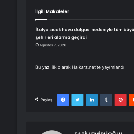
İlgili Makaleler
İtalya sıcak hava dalgası nedeniyle tüm büy
şehirleri alarma geçirdi
Ağustos 7, 2026
Bu yazı ilk olarak Halkarz.net’te yayımlandı.
Facebook
Twitter
LinkedIn
Tumblr
Pint
Paylaş