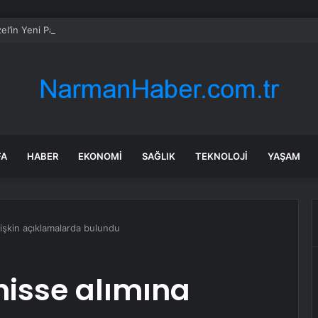
l’in Yeni Parti Mesaisi Sürüyor… “Pm”, “Cao” ve “Myk” Toplantılarına Başk
FA
HABER
EKONOMI
SAĞLIK
TEKNOLOJI
YAŞAM
işkin açıklamalarda bulundu
isse alımına