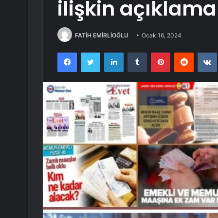
ilişkin açıklam
FATİH EMİRLİOĞLU
Ocak 16, 2024
Facebook
Twitter
LinkedIn
Tumblr
Pinterest
Reddit