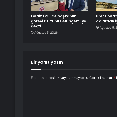
Gediz OSB’de başkanlık
Brent petro
görevi Dr. Yunus Altıngemi’ye
dolardan i
geçti
Ağustos 5, 
Ağustos 5, 2026
Bir yanıt yazın
E-posta adresiniz yayınlanmayacak.
Gerekli alanlar
*
i
Y
o
r
u