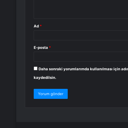
m
*
Ad
*
E-posta
*
Daha sonraki yorumlarımda kullanılması için adı
kaydedilsin.