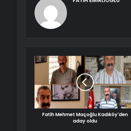
FATİH EMİRLİOĞLU
Fatih Mehmet Maçoğlu Kadıköy'den
aday oldu