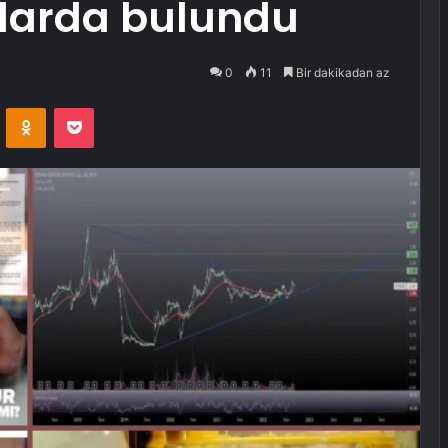
alarda bulundu
0
11
Bir dakikadan az
VKontakte
Odnoklassniki
Pocket