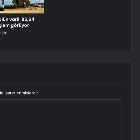
lün varili 96,64
şlem görüyor
2026
le işaretlenmişlerdir