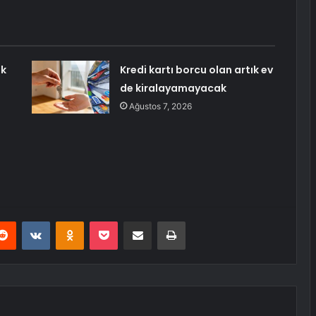
ük
Kredi kartı borcu olan artık ev
de kiralayamayacak
Ağustos 7, 2026
erest
Reddit
VKontakte
Odnoklassniki
Pocket
E-Posta ile paylaş
Yazdır