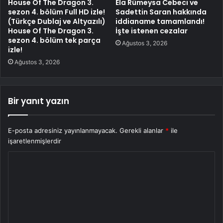
House Of The Dragon 3.
Ela Rümeysa Cebeci ve
sezon 4. bölüm Full HD izle!
Sadettin Saran hakkında
(Türkçe Dublaj ve Altyazılı)
iddianame tamamlandı!
House Of The Dragon 3.
İşte istenen cezalar
sezon 4. bölüm tek parça
Ağustos 3, 2026
izle!
Ağustos 3, 2026
Bir yanıt yazın
E-posta adresiniz yayınlanmayacak.
Gerekli alanlar
*
ile
işaretlenmişlerdir
Y
o
r
u
m