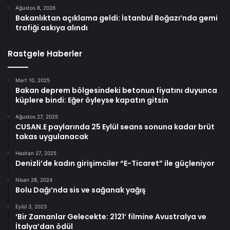
Ağustos 8, 2026
Bakanlıktan açıklama geldi: İstanbul Boğazı’nda gemi
trafiği askıya alındı
Rastgele Haberler
Mart 10, 2025
Bakan deprem bölgesindeki betonun fiyatını duyunca
küplere bindi: Eğer öyleyse kapatın gitsin
Ağustos 27, 2025
CUSAN.E paylarında 25 Eylül seans sonuna kadar brüt
takas uygulanacak
Haziran 27, 2025
Denizli’de kadın girişimciler “E-Ticaret” ile güçleniyor
Nisan 28, 2024
Bolu Dağı’nda sis ve sağanak yağış
Eylül 3, 2023
‘Bir Zamanlar Gelecekte: 2121’ filmine Avustralya ve
İtalya’dan ödül