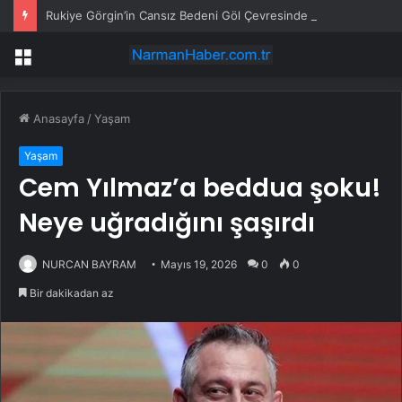
Rukiye Görgin’in Cansız Bedeni Göl Çevresinde Bulundu
Menü
Anasayfa
/
Yaşam
Yaşam
Cem Yılmaz’a beddua şoku!
Neye uğradığını şaşırdı
NURCAN BAYRAM
Mayıs 19, 2026
0
0
Bir dakikadan az