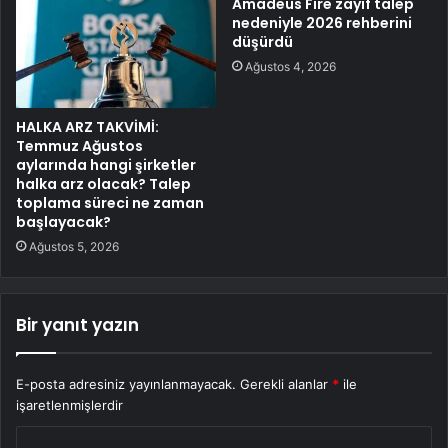
Amadeus Fire zayıf talep
nedeniyle 2026 rehberini
düşürdü
Ağustos 4, 2026
HALKA ARZ TAKVİMİ:
Temmuz Ağustos
aylarında hangi şirketler
halka arz olacak? Talep
toplama süreci ne zaman
başlayacak?
Ağustos 5, 2026
Bir yanıt yazın
E-posta adresiniz yayınlanmayacak.
Gerekli alanlar
*
ile
işaretlenmişlerdir
Y