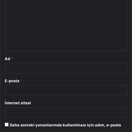
o
r
u
m
*
Ad
*
E-posta
*
İnternet sitesi
Daha sonraki yorumlarımda kullanılması için adım, e-posta