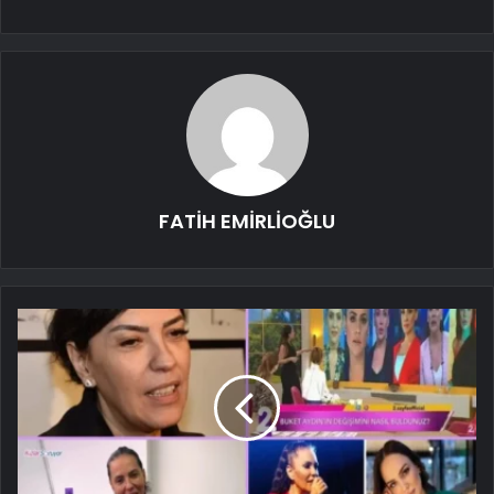
FATİH EMİRLİOĞLU