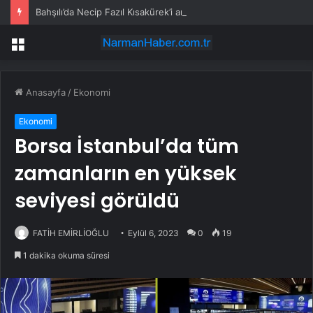
Bahşılı’da Necip Fazıl Kısakürek’i anma programı düzenlendi
Menü
Anasayfa
/
Ekonomi
Ekonomi
Borsa İstanbul’da tüm
zamanların en yüksek
seviyesi görüldü
FATİH EMİRLİOĞLU
Eylül 6, 2023
0
19
1 dakika okuma süresi