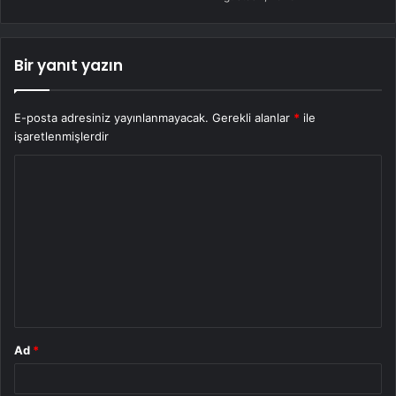
Bir yanıt yazın
E-posta adresiniz yayınlanmayacak.
Gerekli alanlar
*
ile
işaretlenmişlerdir
Y
o
r
u
m
*
Ad
*