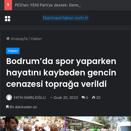
PES’ten YENİ Parti’ye destek: Demokrasi yasaklanamaz
Menü
Anasayfa
/
Haber
Haber
Bodrum’da spor yaparken
hayatını kaybeden gencin
cenazesi toprağa verildi
FATİH EMİRLİOĞLU
Ocak 20, 2023
0
20
Bir dakikadan az