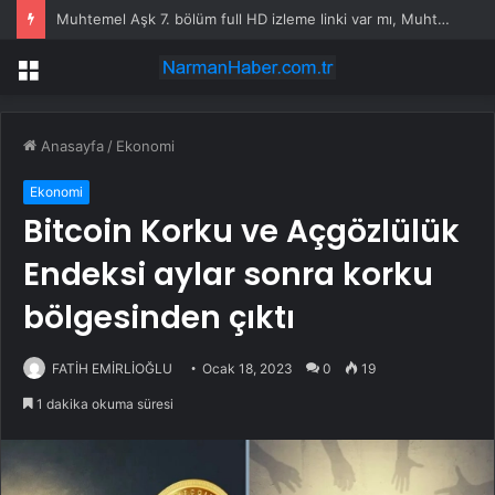
Muhtemel Aşk 7. bölüm full HD izleme linki var mı, Muhtemel Aşk SON BÖLÜM full HD nereden izlenir?
Menü
Anasayfa
/
Ekonomi
Ekonomi
Bitcoin Korku ve Açgözlülük
Endeksi aylar sonra korku
bölgesinden çıktı
FATİH EMİRLİOĞLU
Ocak 18, 2023
0
19
1 dakika okuma süresi