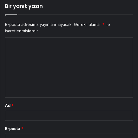
Bir yanıt yazın
E-posta adresiniz yayınlanmayacak.
Gerekli alanlar
*
ile
işaretlenmişlerdir
Y
o
r
u
m
*
Ad
*
E-posta
*