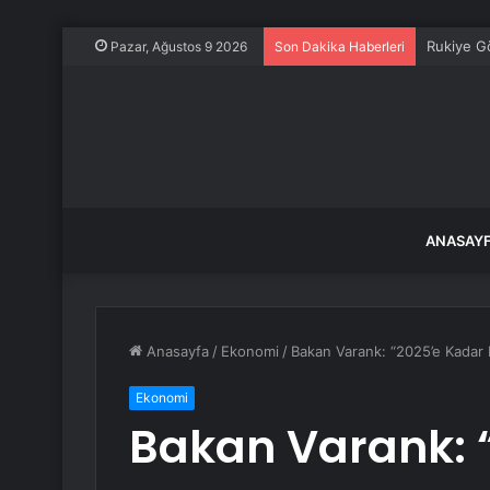
Rukiye G
Pazar, Ağustos 9 2026
Son Dakika Haberleri
ANASAY
Anasayfa
/
Ekonomi
/
Bakan Varank: “2025’e Kadar
Ekonomi
Bakan Varank: 