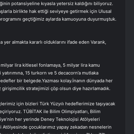
nin potansiyeline kıyasla yetersiz kaldığını biliyoruz.
larla birlikte hak ettiği seviyeye getirmek için Ulusal
00 programını geçtiğimiz aylarda kamuoyuna duyurmuştuk.
 yer almakta kararlı olduklarını ifade eden Varank,
 milyar lira kitlesel fonlamaya, 5 milyar lira kamu
i yatırımına, 15 turkorn ve 5 decacorn’a mutlaka
hedefler bir belgede.Yazması kolay.İnanın dünyada her
z girişimcilik stratejimizi çöp olsun diye hazırlamadık.
erimiz için bizleri Türk Yüzyılı hedeflerimize taşıyacak
eçiriyoruz. TÜBİTAK ile Bilim Olimpiyatları, Bilim
kiye’nin her yerinde Deney Teknolojisi Atölyeleri
ji Atölyesinde çocuklarımız yapay zekadan nesnelerin