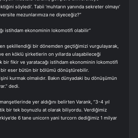
iğini söyledi’. Tabii ‘muhtarın yanında sekreter olmayı’
iversite mezunlarımıza ne diyeceğiz?”
ığı istihdam ekonominin lokomotifi olabilir”
en şekillendiği bir dönemden geçtiğimizi vurgulayarak,
e en köklü şirketlerin on yıllarda ulaşabileceği
ak bir fikir ve yaratacağı istihdam ekonominin lokomotifi
i bir eser bütün bir bölümü dönüştürebilir.
i işini kurmak olmalıdır. Bakın dünyadaki bu dönüşümün
ar.” dedi.
manşetlerinde yer aldığını belirten Varank, “3-4 yıl
k bir tek boynuzlu at olarak biliyordu. Verdiğimiz
rkiye’de 6 tane unicorn yani turcorn dediğimiz 1 milyar