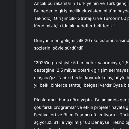
Ancak bu rakamların Türkiye’nin ve Türk gençliği
Bu nedenle girişimcilik ekosistemini tüm paydaş
Teknoloji Girişimcilik Stratejisi ve Turcorn1
Kendimiz için iddialı hedefler belirledik.”
Dünyanın en gelişmiş ilk 20 ekosistemi arasında
sözlerini şöyle sürdürdü:
“2025’in prestijiyle 5 bin melek yatırımcıya, 2,5
desteğine, 2,5 milyar dolarlık girişim sermayes
ulaşacağız. Tabi ki hedef koymak kolay, böyle 
yıl belki binlerce strateji belgesi vardır.Oysa bi
Planlarımızı buna göre yaptık. Bu anlamda gençl
çok farklı programlar ve etkili projeler hayata g
Festivalleri ve Bilim Fuarları düzenliyoruz. Tür
açıyoruz. 81 ile yayılmış 100 Deneysel Teknolo