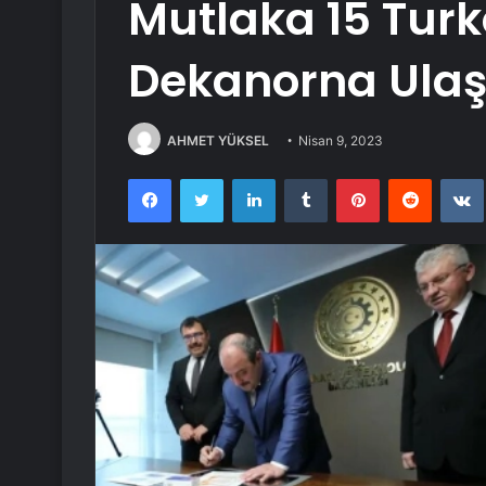
Mutlaka 15 Turk
Dekanorna Ulaş
AHMET YÜKSEL
Nisan 9, 2023
Facebook
Twitter
LinkedIn
Tumblr
Pinterest
Reddit