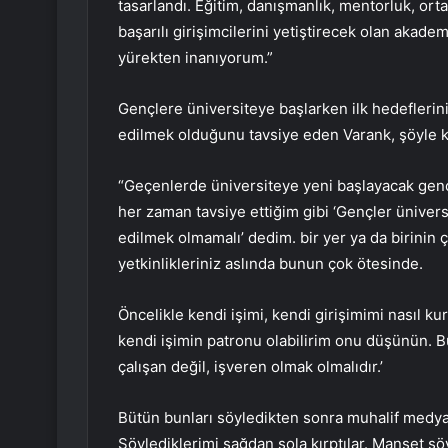
tasarlandı. Eğitim, danışmanlık, mentorluk, ortak 
başarılı girişimcilerini yetiştirecek olan akad
yürekten inanıyorum.”
Gençlere üniversiteye başlarken ilk hedeflerinin
edilmek olduğunu tavsiye eden Varank, şöyle 
“Geçenlerde üniversiteye yeni başlayacak gençl
her zaman tavsiye ettiğim gibi ‘Gençler ünivers
edilmek olmamalı’ dedim. bir yer ya da birinin 
yetkinlikleriniz aslında bunun çok ötesinde.
Öncelikle kendi işimi, kendi girişimimi nasıl ku
kendi işimin patronu olabilirim onu ​​düşünün. 
çalışan değil, işveren olmak olmalıdır.’
Bütün bunları söyledikten sonra muhalif medya
Söylediklerimi sağdan sola kırptılar. Manşet şö