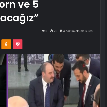
orn ve 5
acağız”
0
20
4 dakika okuma süresi
VKontakte
Odnoklassniki
Pocket