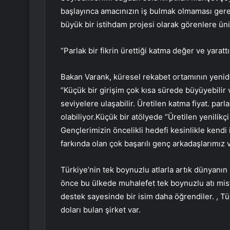
başlayınca amacınızın iş bulmak olmaması gerekt
büyük bir istihdam projesi olarak görenlere ün
“Parlak bir fikrin ürettiği katma değer ve yaratt
Bakan Varank, küresel rekabet ortamının yenid
“Küçük bir girişim çok kısa sürede büyüyebilir v
seviyelere ulaşabilir. Üretilen katma fiyat. parl
olabiliyor.Küçük bir atölyede “Üretilen yenilikç
Gençlerimizin öncelikli hedefi kesinlikle kend
farkında olan çok başarılı genç arkadaşlarımız v
Türkiye’nin tek boynuzlu atlarla artık dünyanın 
önce bu ülkede muhalefet tek boynuzlu atı misti
destek sayesinde bir isim daha öğrendiler. , Tü
doları bulan şirket var.