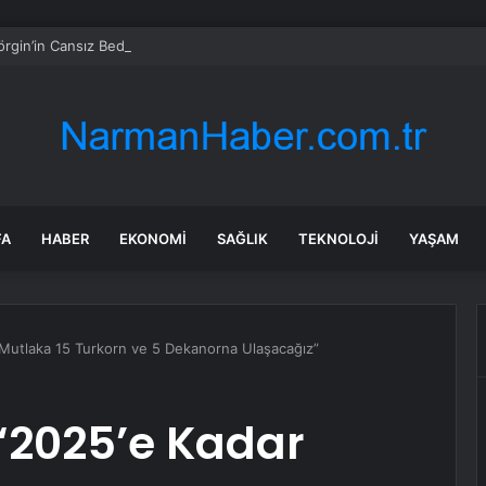
örgin’in Cansız Bedeni Göl Çevresinde Bulundu
FA
HABER
EKONOMI
SAĞLIK
TEKNOLOJI
YAŞAM
 Mutlaka 15 Turkorn ve 5 Dekanorna Ulaşacağız”
“2025’e Kadar