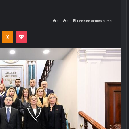
0
0
1 dakika okuma süresi
VKontakte
Odnoklassniki
Pocket