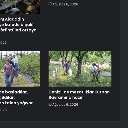
Ağustos 6, 2026
anı Alaaddin
ye kafede bıçaklı
görüntüleri ortaya
2026
e başladılar,
Denizli’de mezarlıklar Kurban
ıldılar:
Bayramına hazır
en talep yağıyor
Ağustos 6, 2026
2026