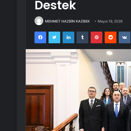
Destek
MEHMET HAZBİN KAZBEK
Mayıs 19, 2026
Facebook
Twitter
LinkedIn
Tumblr
Pinterest
Reddit