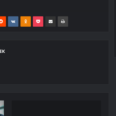
erest
Reddit
VKontakte
Odnoklassniki
Pocket
E-Posta ile paylaş
Yazdır
EK