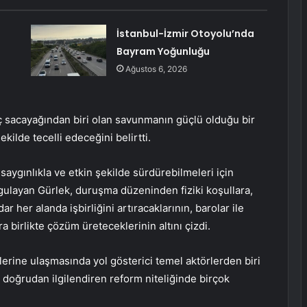
İstanbul-İzmir Otoyolu’nda
Bayram Yoğunluğu
Ağustos 6, 2026
ç sacayağından biri olan savunmanın güçlü olduğu bir
ilde tecelli edeceğini belirtti.
 saygınlıkla ve etkin şekilde sürdürebilmeleri için
gulayan Gürlek, duruşma düzeninden fiziki koşullara,
ar her alanda işbirliğini artıracaklarının, barolar ile
 birlikte çözüm üreteceklerinin altını çizdi.
lerine ulaşmasında yol gösterici temel aktörlerden biri
 doğrudan ilgilendiren reform niteliğinde birçok