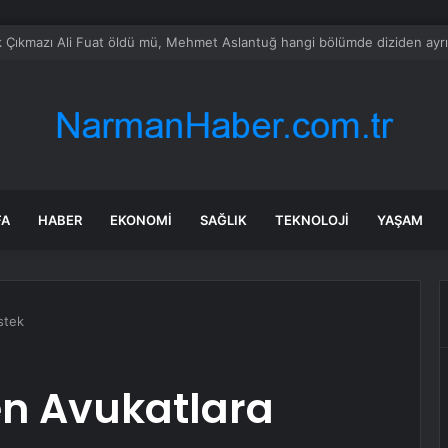
dere Zabıtasında Yaka Kamerası Dönemi
FA
HABER
EKONOMI
SAĞLIK
TEKNOLOJI
YAŞAM
stek
en Avukatlara