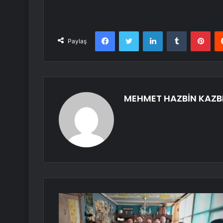
Facebook
Twitter
LinkedIn
Tumblr
Pint
Paylaş
MEHMET HAZBİN KAZB