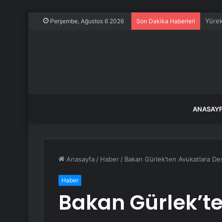
Narlı
Perşembe, Ağustos 6 2026
Son Dakika Haberleri
ANASAY
Anasayfa
/
Haber
/
Bakan Gürlek’ten Avukatlara De
Haber
Bakan Gürlek’t