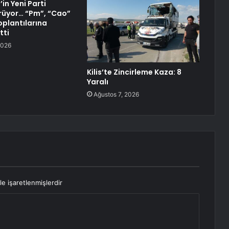
in Yeni Parti
rüyor… “Pm”, “Cao”
oplantılarına
tti
2026
Kilis’te Zincirleme Kaza: 8
Yaralı
Ağustos 7, 2026
le işaretlenmişlerdir