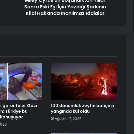
Miley Cyrus'un Boşandıktan Yıllar
Sonra Eski Eşi İçin Yazdığı Şarkının
Klibi Hakkında İnanılmaz İddialar
an görüntüler Gazi
100 dönümlük zeytin bahçesi
n: Türkiye bu
yangında kül oldu
 konuşuyor
Ağustos 7, 2026
2026