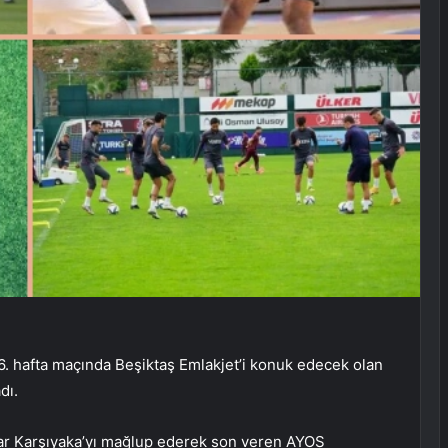
6. hafta maçında Beşiktaş Emlakjet’i konuk edecek olan
dı.
ınar Karşıyaka’yı mağlup ederek son veren AYOS