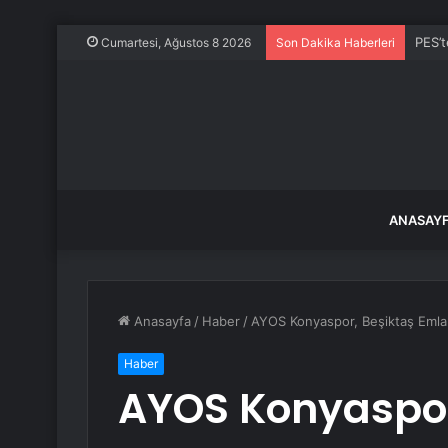
PES’t
Cumartesi, Ağustos 8 2026
Son Dakika Haberleri
ANASAY
Anasayfa
/
Haber
/
AYOS Konyaspor, Beşiktaş Emlakj
Haber
AYOS Konyaspor