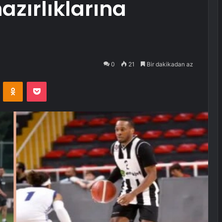
azırlıklarına
0
21
Bir dakikadan az
VKontakte
Odnoklassniki
Pocket