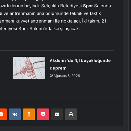
ırlıklarına başladı. Selçuklu Belediyesi
Spor
Salonda
adı ve antrenmanın ana bölümünde teknik ve taktik
renmanı kuvvet antrenmanı ile noktaladı. İki takım, 21
lediyesi Spor Salonu’nda karşılaşacak.
Akdeniz’de 4,1 büyüklüğünde
deprem
Ağustos 8, 2026
erest
Reddit
VKontakte
Odnoklassniki
Pocket
E-Posta ile paylaş
Yazdır