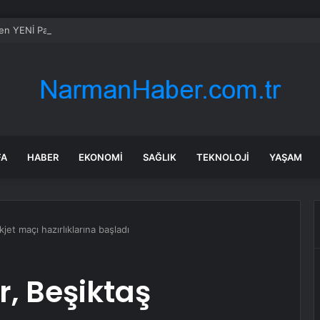
en YENİ Parti’ye destek: Demokrasi yasaklanamaz
FA
HABER
EKONOMI
SAĞLIK
TEKNOLOJI
YAŞAM
et maçı hazırlıklarına başladı
, Beşiktaş