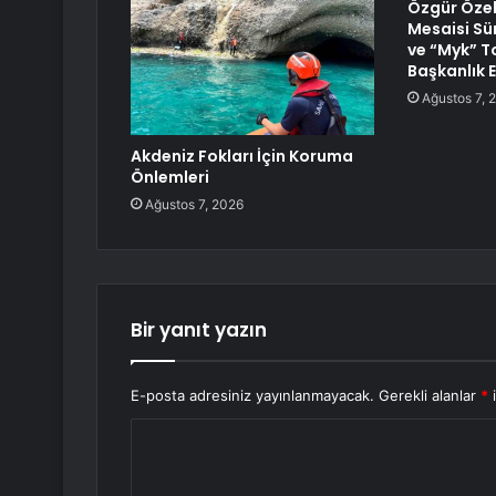
Özgür Özel’
Mesaisi Sü
ve “Myk” T
Başkanlık E
Ağustos 7, 
Akdeniz Fokları İçin Koruma
Önlemleri
Ağustos 7, 2026
Bir yanıt yazın
E-posta adresiniz yayınlanmayacak.
Gerekli alanlar
*
i
Y
o