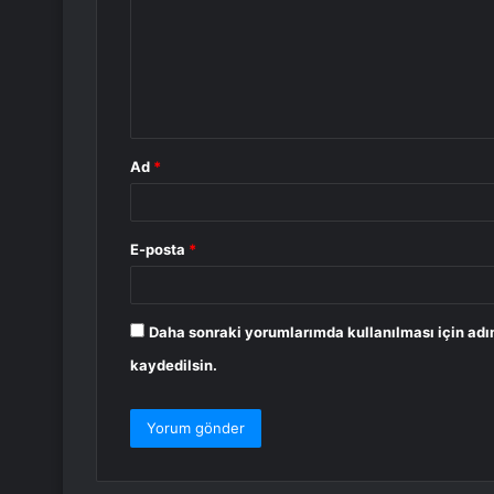
r
u
m
*
Ad
*
E-posta
*
Daha sonraki yorumlarımda kullanılması için adı
kaydedilsin.