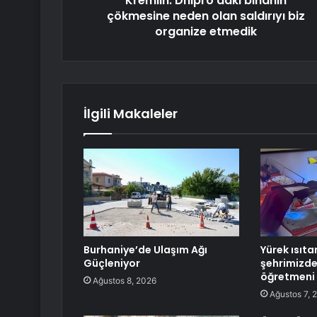
Kremlin: Dnipro'daki binanın
çökmesine neden olan saldırıyı biz
organize etmedik
İlgili Makaleler
Burhaniye’de Ulaşım Ağı
Yürek ısıt
Güçleniyor
şehrimizde
öğretmeni
Ağustos 8, 2026
Ağustos 7, 