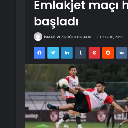
Emlakjet maçı h
başladı
İSMAİL VEZİROĞLU BİRDANE
Ocak 16, 2023
Facebook
Twitter
LinkedIn
Tumblr
Pinterest
Reddit