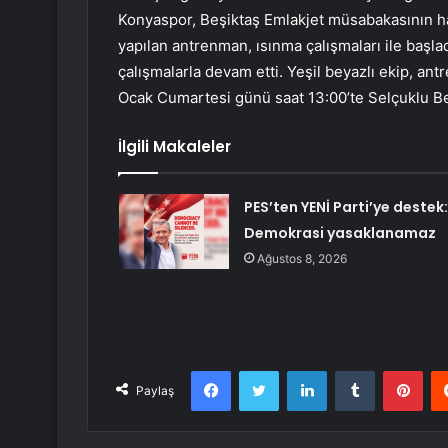
Konyaspor, Beşiktaş Emlakjet müsabakasının haz
yapılan antrenman, ısınma çalışmaları ile başl
çalışmalarla devam etti. Yeşil beyazlı ekip, ant
Ocak Cumartesi günü saat 13:00’te Selçuklu Be
İlgili Makaleler
PES’ten YENİ Parti’ye destek:
Demokrasi yasaklanamaz
Ağustos 8, 2026
Facebook
Twitter
LinkedIn
Tumblr
Pint
Paylaş