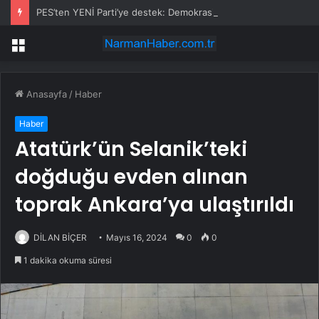
PES’ten YENİ Parti’ye destek: Demokrasi yasaklanamaz
Menü
Anasayfa
/
Haber
Haber
Atatürk’ün Selanik’teki
doğduğu evden alınan
toprak Ankara’ya ulaştırıldı
DİLAN BİÇER
Mayıs 16, 2024
0
0
1 dakika okuma süresi