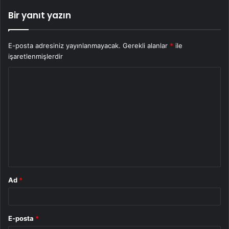
Bir yanıt yazın
E-posta adresiniz yayınlanmayacak.
Gerekli alanlar
*
ile
işaretlenmişlerdir
Y
o
r
u
m
*
Ad
*
E-posta
*