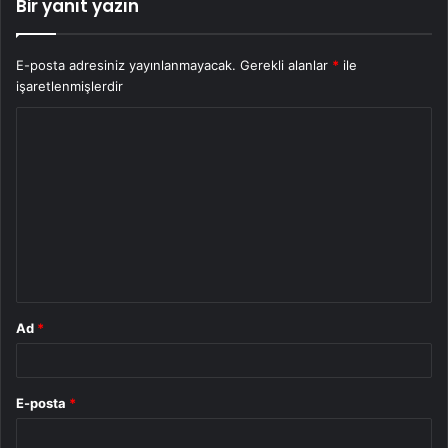
Bir yanıt yazın
E-posta adresiniz yayınlanmayacak.
Gerekli alanlar
*
ile
işaretlenmişlerdir
Y
o
r
u
m
*
Ad
*
E-posta
*