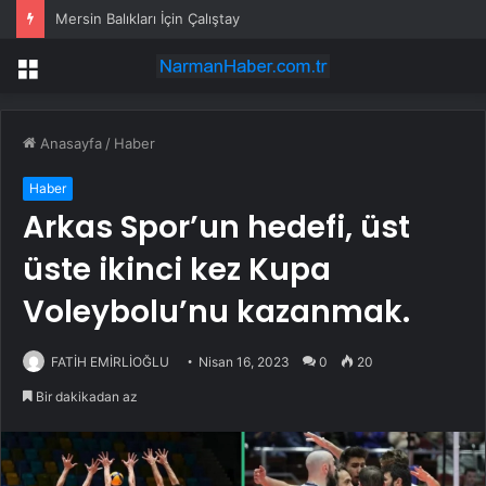
Mersin Balıkları İçin Çalıştay
Menü
Anasayfa
/
Haber
Haber
Arkas Spor’un hedefi, üst
üste ikinci kez Kupa
Voleybolu’nu kazanmak.
FATİH EMİRLİOĞLU
Nisan 16, 2023
0
20
Bir dakikadan az