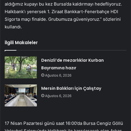
aldığımız kupayı bu kez Bursa’da kaldırmayı hedefliyoruz.
Halkbank’ı yenersek 1. Ziraat Bankkart-Fenerbahçe HDI
Sigorta maçı finalde. Grubumuza güveniyoruz.” sözlerini
kullandı.
İlgili Makaleler
Denizli’de mezarlıklar Kurban
Bayramına hazır
Ağustos 6, 2026
Mersin Balıkları İçin Çalıştay
Ağustos 6, 2026
17 Nisan Pazartesi günü saat 16:00’da Bursa Cengiz Göllü
Voleybol Salonu’nda Halkbank ile karşılaşacak olan Arkas