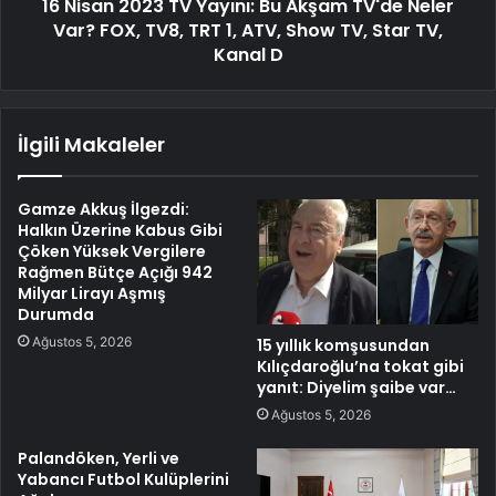
16 Nisan 2023 TV Yayını: Bu Akşam TV'de Neler
Var? FOX, TV8, TRT 1, ATV, Show TV, Star TV,
Kanal D
İlgili Makaleler
Gamze Akkuş İlgezdi:
Halkın Üzerine Kabus Gibi
Çöken Yüksek Vergilere
Rağmen Bütçe Açığı 942
Milyar Lirayı Aşmış
Durumda
Ağustos 5, 2026
15 yıllık komşusundan
Kılıçdaroğlu’na tokat gibi
yanıt: Diyelim şaibe var…
Ağustos 5, 2026
Palandöken, Yerli ve
Yabancı Futbol Kulüplerini