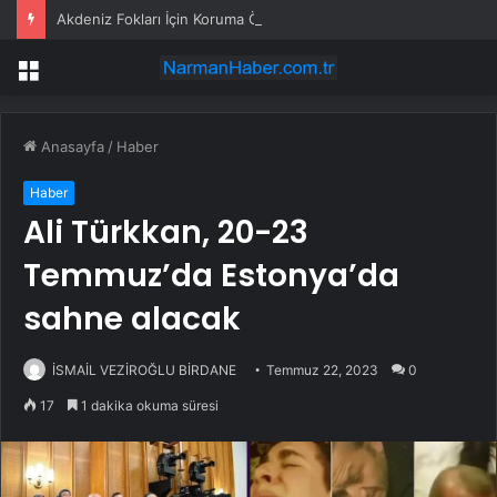
Akdeniz Fokları İçin Koruma Önlemleri
Menü
Anasayfa
/
Haber
Haber
Ali Türkkan, 20-23
Temmuz’da Estonya’da
sahne alacak
İSMAİL VEZİROĞLU BİRDANE
Temmuz 22, 2023
0
17
1 dakika okuma süresi