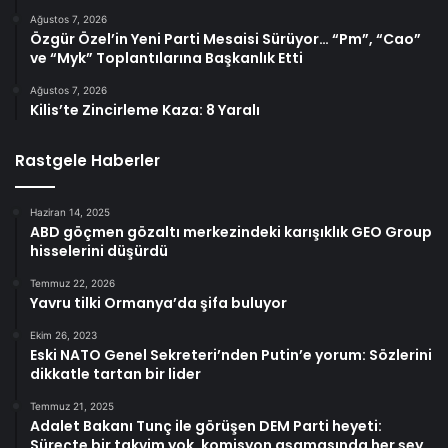
Ağustos 7, 2026
Özgür Özel’in Yeni Parti Mesaisi Sürüyor… “Pm”, “Cao”
ve “Myk” Toplantılarına Başkanlık Etti
Ağustos 7, 2026
Kilis’te Zincirleme Kaza: 8 Yaralı
Rastgele Haberler
Haziran 14, 2025
ABD göçmen gözaltı merkezindeki karışıklık GEO Group
hisselerini düşürdü
Temmuz 22, 2026
Yavru tilki Ormanya’da şifa buluyor
Ekim 26, 2023
Eski NATO Genel Sekreteri’nden Putin’e yorum: Sözlerini
dikkatle tartan bir lider
Temmuz 21, 2025
Adalet Bakanı Tunç ile görüşen DEM Parti heyeti:
Süreçte bir takvim yok, komisyon aşamasında her şey