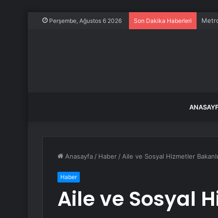
Metro
Perşembe, Ağustos 6 2026
Son Dakika Haberleri
ANASAY
Anasayfa
/
Haber
/
Aile ve Sosyal Hizmetler Bakanl
Haber
Aile ve Sosyal 