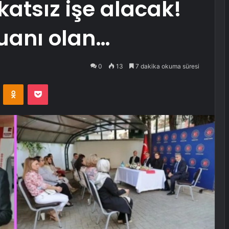
katsız işe alacak!
uanı olan…
0
13
7 dakika okuma süresi
VKontakte
Odnoklassniki
Pocket