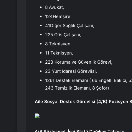
8 Avukat,
124Hemşire,
41Diğer Sağlık Çalışanı,
225 Ofis Çalışanı,
8 Teknisyen,
11 Teknisyen,
223 Koruma ve Güvenlik Görevi,
23 Yurt İdaresi Görevlisi,
1261 Destek Elemanı ( 66 Engelli Bakıcı, 5
243 Temizlik Elemanı, 8 Şoför)
Aile Sosyal Destek Görevlisi (4/B) Pozisyon 
4/B Sözleşmeli İşçi Statü Dağılımı Tablosu;