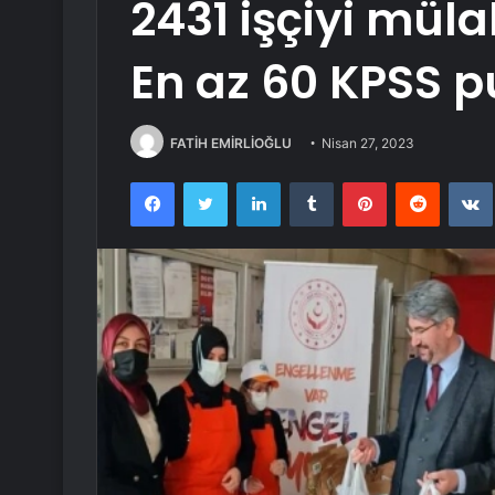
2431 işçiyi müla
En az 60 KPSS p
FATİH EMİRLİOĞLU
Nisan 27, 2023
Facebook
Twitter
LinkedIn
Tumblr
Pinterest
Reddit