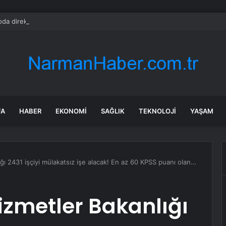
da direkt dansı şoku! Ünlü şarkıcıyı görenler inanamadı
FA
HABER
EKONOMI
SAĞLIK
TEKNOLOJI
YAŞAM
ığı 2431 işçiyi mülakatsız işe alacak! En az 60 KPSS puanı olan…
Hizmetler Bakanlığı