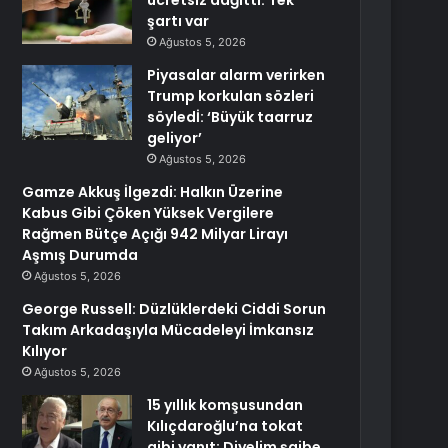
ücretsiz dağıttı: Tek
şartı var
Ağustos 5, 2026
Piyasalar alarm verirken
Trump korkulan sözleri
söyledİ: ‘Büyük taarruz
geliyor’
Ağustos 5, 2026
Gamze Akkuş İlgezdi: Halkın Üzerine
Kabus Gibi Çöken Yüksek Vergilere
Rağmen Bütçe Açığı 942 Milyar Lirayı
Aşmış Durumda
Ağustos 5, 2026
George Russell: Düzlüklerdeki Ciddi Sorun
Takım Arkadaşıyla Mücadeleyi İmkansız
Kılıyor
Ağustos 5, 2026
15 yıllık komşusundan
Kılıçdaroğlu’na tokat
gibi yanıt: Diyelim şaibe